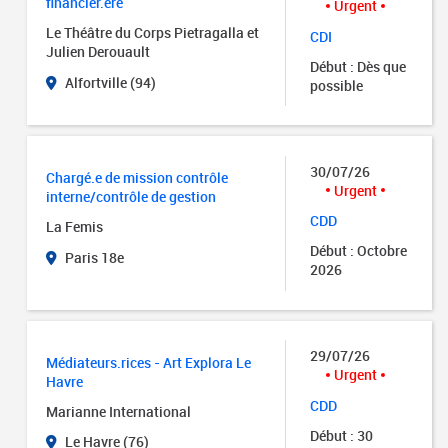
financier.ère
Urgent
Le Théâtre du Corps Pietragalla et
CDI
Julien Derouault
Début : Dès que
Alfortville (94)
possible
30/07/26
Chargé.e de mission contrôle
Urgent
interne/contrôle de gestion
CDD
La Femis
Début : Octobre
Paris 18e
2026
29/07/26
Médiateurs.rices - Art Explora Le
Urgent
Havre
CDD
Marianne International
Début : 30
Le Havre (76)