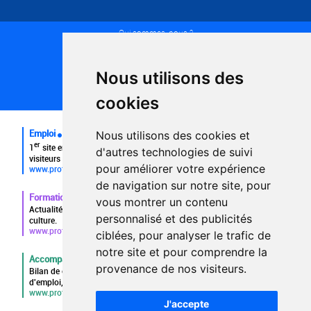
Qui sommes-nous ?
Conditions générales d'utilisation
Politique de confidentialité
Partenaires
Nous utilisons des
Plan du site
FAQ recruteurs
cookies
FAQ
Emploi
Nous utilisons des cookies et
er
1
site emploi du secteur culturel 784.000 visites et 230.000
d'autres technologies de suivi
visiteurs uniques par mois.
pour améliorer votre expérience
www.profilculture.com
de navigation sur notre site, pour
Formation
vous montrer un contenu
Actualités, guide et annuaire des formations aux métiers de la
personnalisé et des publicités
culture.
www.profilculture-formation.com
ciblées, pour analyser le trafic de
notre site et pour comprendre la
Accompagnement professionnel
provenance de nos visiteurs.
Bilan de compétences, coaching, techniques de recherche
d'emploi, entretien conseil.
www.profilculture-competences.com
J'accepte