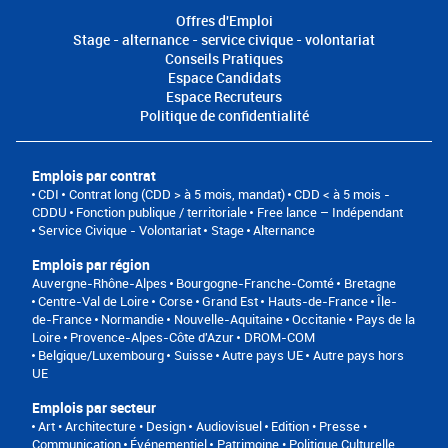
Offres d'Emploi
Stage - alternance - service civique - volontariat
Conseils Pratiques
Espace Candidats
Espace Recruteurs
Politique de confidentialité
Emplois par contrat
CDI
Contrat long (CDD > à 5 mois, mandat)
CDD < à 5 mois -
CDDU
Fonction publique / territoriale
Free lance – Indépendant
Service Civique - Volontariat
Stage
Alternance
Emplois par région
Auvergne-Rhône-Alpes
Bourgogne-Franche-Comté
Bretagne
Centre-Val de Loire
Corse
Grand Est
Hauts-de-France
Île-
de-France
Normandie
Nouvelle-Aquitaine
Occitanie
Pays de la
Loire
Provence-Alpes-Côte d'Azur
DROM-COM
Belgique/Luxembourg
Suisse
Autre pays UE
Autre pays hors
UE
Emplois par secteur
Art • Architecture • Design
Audiovisuel
Edition • Presse •
Communication
Événementiel
Patrimoine • Politique Culturelle