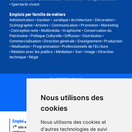
Spectacle vivant
Emplois par famille de métiers
Administration • Gestion • Juridique
Architecture • Décoration •
Scénographie
Artistes
Communication • Promotion • Marketing
Conception web • Multimédia • Graphisme
Conservation du
Patrimoine • Politique Culturelle
Diffusion • Distribution •
Commercialisation
Direction générale
Enseignement
Production
• Réalisation • Programmation
Professionnels de l’Ecriture
Relation avec les publics • Médiation
Son • Image • Direction
technique • Régie
Qui sommes-nous ?
Conditions générales d'utilisation
Politique de confidentialité
Partenaires
Nous utilisons des
Plan du site
FAQ recruteurs
cookies
FAQ
Emploi
Nous utilisons des cookies et
er
1
site emploi du secteur culturel 784.000 visites et 230.000
d'autres technologies de suivi
visiteurs uniques par mois.