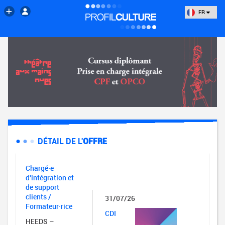
FR
DÉTAIL DE L'
OFFRE
Chargé·e
d'intégration et
de support
clients /
31/07/26
Formateur·rice
CDI
HEEDS –