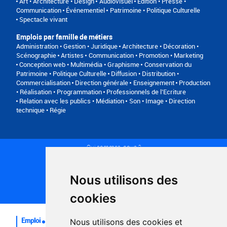
Art • Architecture • Design
Audiovisuel
Edition • Presse •
Communication
Événementiel
Patrimoine • Politique Culturelle
Spectacle vivant
Emplois par famille de métiers
Administration • Gestion • Juridique
Architecture • Décoration •
Scénographie
Artistes
Communication • Promotion • Marketing
Conception web • Multimédia • Graphisme
Conservation du
Patrimoine • Politique Culturelle
Diffusion • Distribution •
Commercialisation
Direction générale
Enseignement
Production
• Réalisation • Programmation
Professionnels de l’Ecriture
Relation avec les publics • Médiation
Son • Image • Direction
technique • Régie
Qui sommes-nous ?
Conditions générales d'utilisation
Politique de confidentialité
Partenaires
Nous utilisons des
Plan du site
FAQ recruteurs
cookies
FAQ
Emploi
Nous utilisons des cookies et