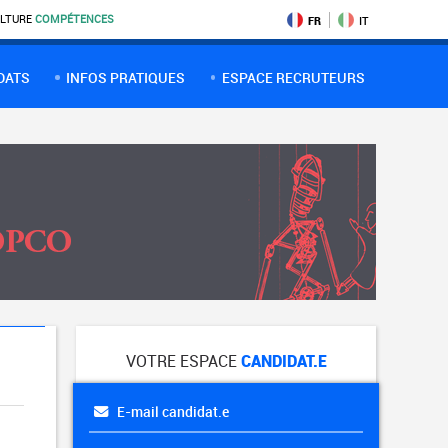
LTURE
COMPÉTENCES
FR
IT
DATS
INFOS PRATIQUES
ESPACE RECRUTEURS
VOTRE ESPACE
CANDIDAT.E
E-mail candidat.e