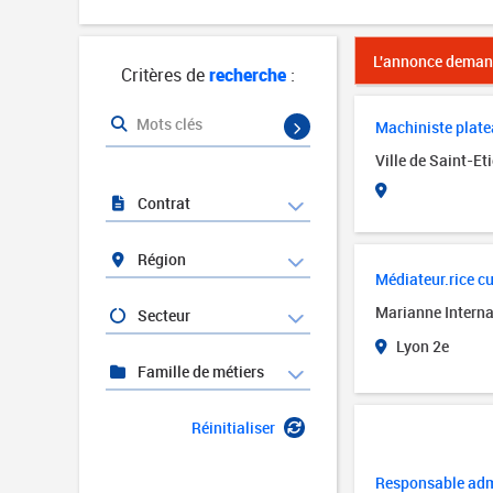
L'annonce demand
Critères de
recherche
:
Mots clés
Machiniste platea
Ville de Saint-Et
Contrat
Région
Médiateur.rice cul
Marianne Interna
Secteur
Lyon 2e
Famille de métiers
Réinitialiser
Responsable admi