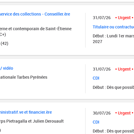
rvice des collections - Conseiller.ère
31/07/26
Urgent
Titulaire ou contractu
rne et contemporain de Saint-Étienne
C+)
Début : Lundi 1er mar
2027
 (42)
 / vidéo
31/07/26
Urgent
nationale Tarbes Pyrénées
CDI
Début : Dès que possi
istratif.ve et financier.ère
30/07/26
Urgent
ps Pietragalla et Julien Derouault
CDI
)
Début : Dès que possi