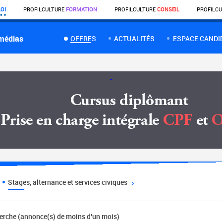
OI
PROFIL
CULTURE
FORMATION
PROFIL
CULTURE
CONSEIL
PROFIL
CU
 médias
OFFRES
ACTUALITÉS
ESPACE CANDI
Stages, alternance et services civiques
herche (annonce(s) de moins d'un mois)