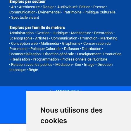
Emplois par secteur
Art • Architecture • Design
Audiovisuel
Edition • Presse •
Communication
Événementiel
Patrimoine • Politique Culturelle
Spectacle vivant
Emplois par famille de métiers
Administration • Gestion • Juridique
Architecture • Décoration •
Scénographie
Artistes
Communication • Promotion • Marketing
Conception web • Multimédia • Graphisme
Conservation du
Patrimoine • Politique Culturelle
Diffusion • Distribution •
Commercialisation
Direction générale
Enseignement
Production
• Réalisation • Programmation
Professionnels de l’Ecriture
Relation avec les publics • Médiation
Son • Image • Direction
technique • Régie
Qui sommes-nous ?
Conditions générales d'utilisation
Politique de confidentialité
Partenaires
Nous utilisons des
Plan du site
FAQ recruteurs
cookies
FAQ