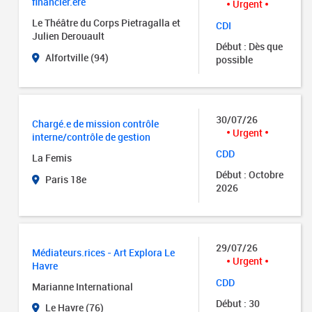
financier.ère
Urgent
Le Théâtre du Corps Pietragalla et
CDI
Julien Derouault
Début : Dès que
Alfortville (94)
possible
30/07/26
Chargé.e de mission contrôle
Urgent
interne/contrôle de gestion
CDD
La Femis
Début : Octobre
Paris 18e
2026
29/07/26
Médiateurs.rices - Art Explora Le
Urgent
Havre
CDD
Marianne International
Début : 30
Le Havre (76)