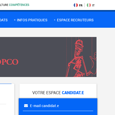
LTURE
COMPÉTENCES
FR
IT
DATS
INFOS PRATIQUES
ESPACE RECRUTEURS
VOTRE ESPACE
CANDIDAT.E
E-mail candidat.e