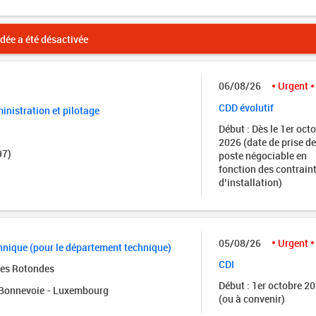
ée a été désactivée
06/08/26
Urgent
CDD évolutif
nistration et pilotage
Début : Dès le 1er oct
2026 (date de prise de
97)
poste négociable en
fonction des contrain
d’installation)
05/08/26
Urgent
nique (pour le département technique)
CDI
des Rotondes
Début : 1er octobre 2
onnevoie - Luxembourg
(ou à convenir)