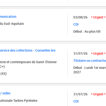
munication
03/08/26
Urgent
 du Sud-Aquitain
CDI
Début : Au plus tôt
rvice des collections - Conseiller.ère
31/07/26
Urgent
Titulaire ou contractu
rne et contemporain de Saint-Étienne
C+)
Début : Lundi 1er mar
2027
 (42)
 / vidéo
31/07/26
Urgent
nationale Tarbes Pyrénées
CDI