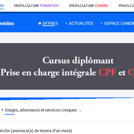
OI
PROFIL
CULTURE
FORMATION
PROFIL
CULTURE
CONSEIL
PROFIL
CU
 médias
OFFRES
ACTUALITÉS
ESPACE CANDI
Stages, alternance et services civiques
herche (annonce(s) de moins d'un mois)