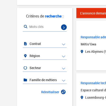
L'annonce demand
Critères de
recherche
:
Mots clés
Responsable admi
Contrat
Métis’Gwa
Les Abymes (
Région
Secteur
Famille de métiers
Responsable tech
Espace culturel 
Réinitialiser
Luxembourg-B