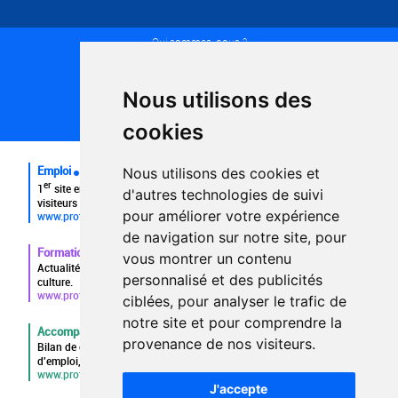
Qui sommes-nous ?
Conditions générales d'utilisation
Politique de confidentialité
Partenaires
Nous utilisons des
Plan du site
FAQ recruteurs
cookies
FAQ
Emploi
Nous utilisons des cookies et
er
1
site emploi du secteur culturel 784.000 visites et 230.000
d'autres technologies de suivi
visiteurs uniques par mois.
pour améliorer votre expérience
www.profilculture.com
de navigation sur notre site, pour
Formation
vous montrer un contenu
Actualités, guide et annuaire des formations aux métiers de la
personnalisé et des publicités
culture.
www.profilculture-formation.com
ciblées, pour analyser le trafic de
notre site et pour comprendre la
Accompagnement professionnel
provenance de nos visiteurs.
Bilan de compétences, coaching, techniques de recherche
d'emploi, entretien conseil.
www.profilculture-competences.com
J'accepte