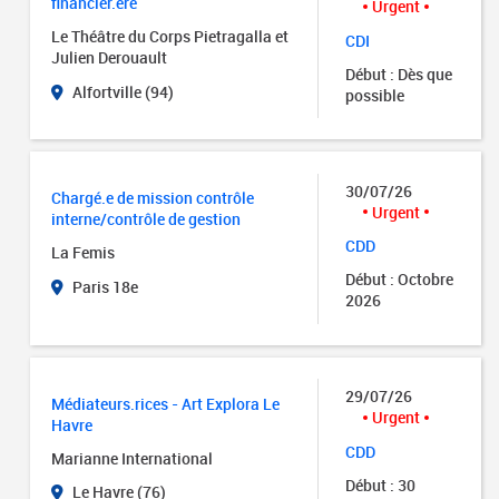
financier.ère
Urgent
Le Théâtre du Corps Pietragalla et
CDI
Julien Derouault
Début : Dès que
Alfortville (94)
possible
30/07/26
Chargé.e de mission contrôle
Urgent
interne/contrôle de gestion
CDD
La Femis
Début : Octobre
Paris 18e
2026
29/07/26
Médiateurs.rices - Art Explora Le
Urgent
Havre
CDD
Marianne International
Début : 30
Le Havre (76)