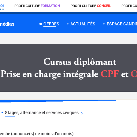
OI
PROFIL
CULTURE
FORMATION
PROFIL
CULTURE
CONSEIL
PROFIL
CU
 médias
OFFRES
ACTUALITÉS
ESPACE CANDI
Stages, alternance et services civiques
herche (annonce(s) de moins d'un mois)