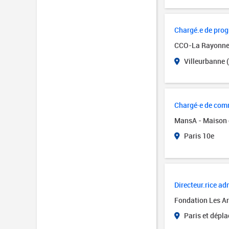
Chargé.e de pro
CCO-La Rayonn
Villeurbanne 
Chargé·e de comm
MansA - Maison 
Paris 10e
Directeur.rice adm
Fondation Les Art
Paris et dépl