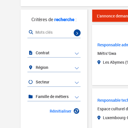
L'annonce demand
Critères de
recherche
:
Mots clés
Responsable admi
Contrat
Métis’Gwa
Les Abymes (
Région
Secteur
Famille de métiers
Responsable tech
Espace culturel 
Réinitialiser
Luxembourg-B