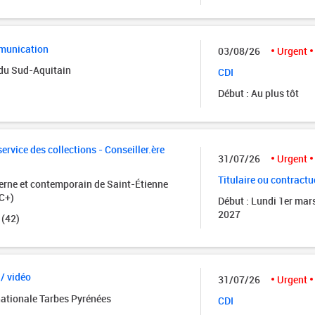
munication
03/08/26
Urgent
 du Sud-Aquitain
CDI
Début : Au plus tôt
rvice des collections - Conseiller.ère
31/07/26
Urgent
Titulaire ou contractu
rne et contemporain de Saint-Étienne
C+)
Début : Lundi 1er mar
2027
 (42)
 / vidéo
31/07/26
Urgent
nationale Tarbes Pyrénées
CDI