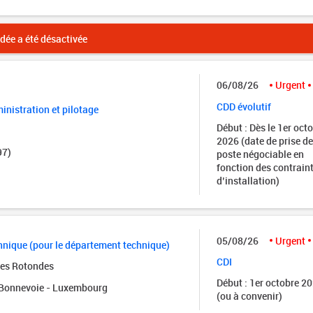
ée a été désactivée
06/08/26
Urgent
CDD évolutif
nistration et pilotage
Début : Dès le 1er oct
2026 (date de prise de
97)
poste négociable en
fonction des contrain
d’installation)
05/08/26
Urgent
nique (pour le département technique)
CDI
des Rotondes
Début : 1er octobre 2
onnevoie - Luxembourg
(ou à convenir)