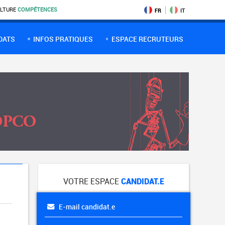
LTURE
COMPÉTENCES
FR
IT
DATS
INFOS PRATIQUES
ESPACE RECRUTEURS
VOTRE ESPACE
CANDIDAT.E
E-mail candidat.e