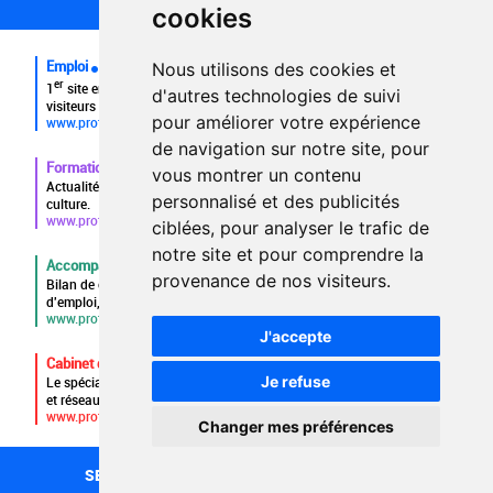
cookies
FAQ
Emploi
Nous utilisons des cookies et
er
1
site emploi du secteur culturel 784.000 visites et 230.000
d'autres technologies de suivi
visiteurs uniques par mois.
pour améliorer votre expérience
www.profilculture.com
de navigation sur notre site, pour
Formation
vous montrer un contenu
Actualités, guide et annuaire des formations aux métiers de la
personnalisé et des publicités
culture.
www.profilculture-formation.com
ciblées, pour analyser le trafic de
notre site et pour comprendre la
Accompagnement professionnel
provenance de nos visiteurs.
Bilan de compétences, coaching, techniques de recherche
d'emploi, entretien conseil.
www.profilculture-competences.com
J'accepte
Cabinet de recrutement
Je refuse
Le spécialiste du secteur culturel, une cvthèque de 86.000 CV
et réseau unique de professionnels.
www.profilculture-conseil.com/cabinet-recrutement
Changer mes préférences
SECTEURS
RECHERCHE