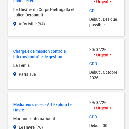
financier.ère
Urgent
Le Théâtre du Corps Pietragalla et
CDI
Julien Derouault
Début : Dès que
Alfortville (94)
possible
30/07/26
Chargé.e de mission contrôle
Urgent
interne/contrôle de gestion
CDD
La Femis
Début : Octobre
Paris 18e
2026
29/07/26
Médiateurs.rices - Art Explora Le
Urgent
Havre
CDD
Marianne International
Début : 30
Le Havre (76)