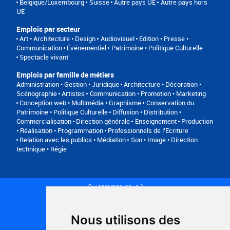
Belgique/Luxembourg
Suisse
Autre pays UE
Autre pays hors
UE
Emplois par secteur
Art • Architecture • Design
Audiovisuel
Edition • Presse •
Communication
Événementiel
Patrimoine • Politique Culturelle
Spectacle vivant
Emplois par famille de métiers
Administration • Gestion • Juridique
Architecture • Décoration •
Scénographie
Artistes
Communication • Promotion • Marketing
Conception web • Multimédia • Graphisme
Conservation du
Patrimoine • Politique Culturelle
Diffusion • Distribution •
Commercialisation
Direction générale
Enseignement
Production
• Réalisation • Programmation
Professionnels de l’Ecriture
Relation avec les publics • Médiation
Son • Image • Direction
technique • Régie
Qui sommes-nous ?
Conditions générales d'utilisation
Politique de confidentialité
Partenaires
Nous utilisons des
Plan du site
FAQ recruteurs