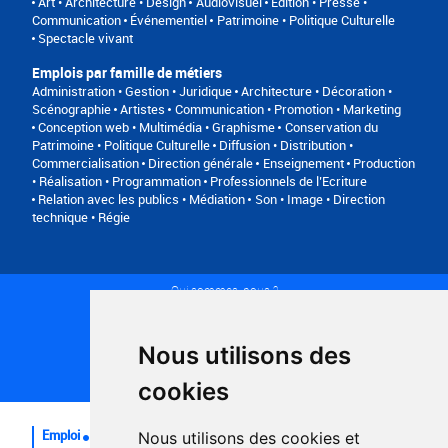
Art • Architecture • Design
Audiovisuel
Edition • Presse •
Communication
Événementiel
Patrimoine • Politique Culturelle
Spectacle vivant
Emplois par famille de métiers
Administration • Gestion • Juridique
Architecture • Décoration •
Scénographie
Artistes
Communication • Promotion • Marketing
Conception web • Multimédia • Graphisme
Conservation du
Patrimoine • Politique Culturelle
Diffusion • Distribution •
Commercialisation
Direction générale
Enseignement
Production
• Réalisation • Programmation
Professionnels de l’Ecriture
Relation avec les publics • Médiation
Son • Image • Direction
technique • Régie
Qui sommes-nous ?
Conditions générales d'utilisation
Politique de confidentialité
Partenaires
Nous utilisons des
Plan du site
FAQ recruteurs
cookies
FAQ
Emploi
Nous utilisons des cookies et