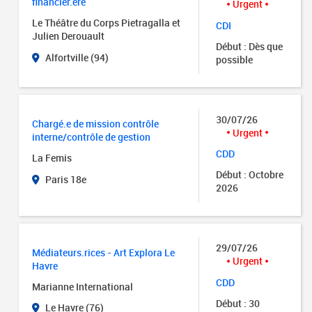
financier.ère
Urgent
Le Théâtre du Corps Pietragalla et
CDI
Julien Derouault
Début : Dès que
Alfortville (94)
possible
30/07/26
Chargé.e de mission contrôle
Urgent
interne/contrôle de gestion
CDD
La Femis
Début : Octobre
Paris 18e
2026
29/07/26
Médiateurs.rices - Art Explora Le
Urgent
Havre
CDD
Marianne International
Début : 30
Le Havre (76)