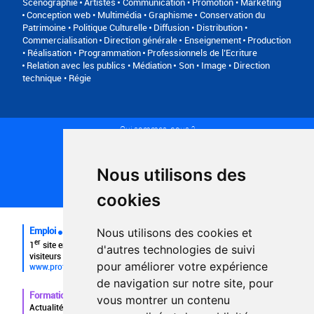
Scénographie
Artistes
Communication • Promotion • Marketing
Conception web • Multimédia • Graphisme
Conservation du
Patrimoine • Politique Culturelle
Diffusion • Distribution •
Commercialisation
Direction générale
Enseignement
Production
• Réalisation • Programmation
Professionnels de l’Ecriture
Relation avec les publics • Médiation
Son • Image • Direction
technique • Régie
Qui sommes-nous ?
Conditions générales d'utilisation
Politique de confidentialité
Partenaires
Nous utilisons des
Plan du site
FAQ recruteurs
cookies
FAQ
Emploi
Nous utilisons des cookies et
er
1
site emploi du secteur culturel 784.000 visites et 230.000
d'autres technologies de suivi
visiteurs uniques par mois.
pour améliorer votre expérience
www.profilculture.com
de navigation sur notre site, pour
Formation
vous montrer un contenu
Actualités, guide et annuaire des formations aux métiers de la