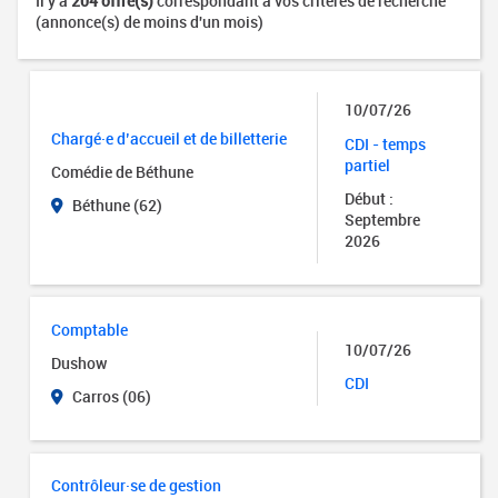
Il y a
204 offre(s)
correspondant à vos critères de recherche
(annonce(s) de moins d'un mois)
10/07/26
Chargé·e d’accueil et de billetterie
CDI - temps
partiel
Comédie de Béthune
Début :
Béthune (62)
Septembre
2026
Comptable
10/07/26
Dushow
CDI
Carros (06)
Contrôleur·se de gestion