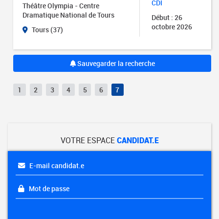
CDI
Théâtre Olympia - Centre
Dramatique National de Tours
Début : 26
octobre 2026
Tours (37)
Sauvegarder la recherche
1
2
3
4
5
6
7
VOTRE ESPACE
CANDIDAT.E
E-mail candidat.e
Mot de passe