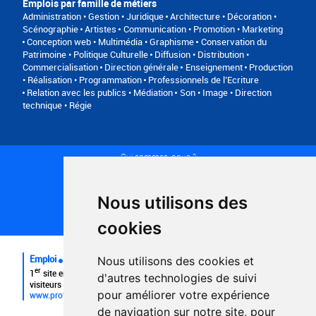
Emplois par famille de métiers
Administration • Gestion • Juridique
Architecture • Décoration •
Scénographie
Artistes
Communication • Promotion • Marketing
Conception web • Multimédia • Graphisme
Conservation du
Patrimoine • Politique Culturelle
Diffusion • Distribution •
Commercialisation
Direction générale
Enseignement
Production
• Réalisation • Programmation
Professionnels de l’Ecriture
Relation avec les publics • Médiation
Son • Image • Direction
technique • Régie
Qui sommes-nous ?
Conditions générales d'utilisation
Politique de confidentialité
Partenaires
Nous utilisons des
Plan du site
FAQ recruteurs
cookies
FAQ
Emploi
Nous utilisons des cookies et
er
1
site emploi du secteur culturel 784.000 visites et 230.000
d'autres technologies de suivi
visiteurs uniques par mois.
pour améliorer votre expérience
www.profilculture.com
de navigation sur notre site, pour