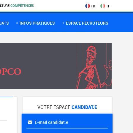
LTURE
COMPÉTENCES
FR
IT
DATS
INFOS PRATIQUES
ESPACE RECRUTEURS
VOTRE ESPACE
CANDIDAT.E
E-mail candidat.e