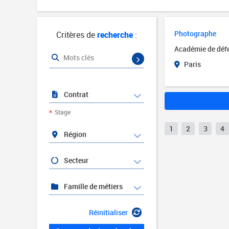
Photographe
Critères de
recherche
:
Académie de défen
Mots clés
Paris
Contrat
Stage
1
2
3
4
Région
Secteur
Famille de métiers
Réinitialiser