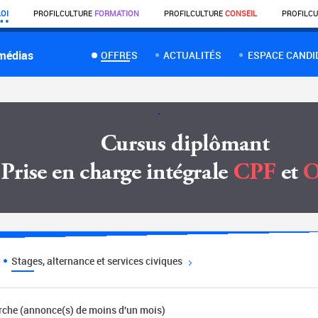
OI
PROFIL
CULTURE
FORMATION
PROFIL
CULTURE
CONSEIL
PROFIL
CU
 médias
OFFRES
ACTUALITÉS
ESPACE CANDI
Stages, alternance et services civiques
erche (annonce(s) de moins d'un mois)