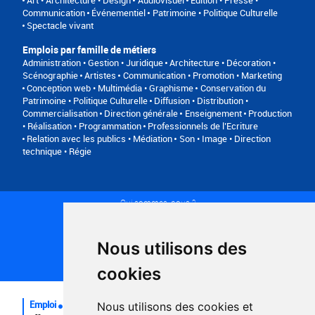
Communication
Événementiel
Patrimoine • Politique Culturelle
Spectacle vivant
Emplois par famille de métiers
Administration • Gestion • Juridique
Architecture • Décoration •
Scénographie
Artistes
Communication • Promotion • Marketing
Conception web • Multimédia • Graphisme
Conservation du
Patrimoine • Politique Culturelle
Diffusion • Distribution •
Commercialisation
Direction générale
Enseignement
Production
• Réalisation • Programmation
Professionnels de l’Ecriture
Relation avec les publics • Médiation
Son • Image • Direction
technique • Régie
Qui sommes-nous ?
Conditions générales d'utilisation
Politique de confidentialité
Partenaires
Nous utilisons des
Plan du site
FAQ recruteurs
cookies
FAQ
Emploi
Nous utilisons des cookies et