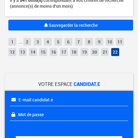
Il y a
541 offre(s)
correspondant à vos critères de recherche
(annonce(s) de moins d'un mois)
Sauvegarder la recherche
1
...
2
3
4
5
6
7
8
9
10
11
12
13
14
15
16
17
18
19
20
21
22
VOTRE ESPACE
CANDIDAT.E
E-mail candidat.e
Mot de passe