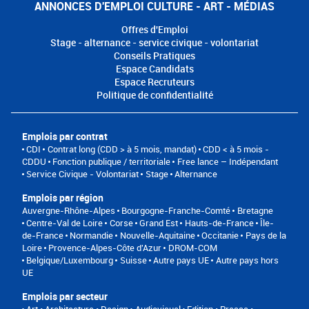
ANNONCES D'EMPLOI CULTURE - ART - MÉDIAS
Offres d'Emploi
Stage - alternance - service civique - volontariat
Conseils Pratiques
Espace Candidats
Espace Recruteurs
Politique de confidentialité
Emplois par contrat
CDI
Contrat long (CDD > à 5 mois, mandat)
CDD < à 5 mois -
CDDU
Fonction publique / territoriale
Free lance – Indépendant
Service Civique - Volontariat
Stage
Alternance
Emplois par région
Auvergne-Rhône-Alpes
Bourgogne-Franche-Comté
Bretagne
Centre-Val de Loire
Corse
Grand Est
Hauts-de-France
Île-
de-France
Normandie
Nouvelle-Aquitaine
Occitanie
Pays de la
Loire
Provence-Alpes-Côte d'Azur
DROM-COM
Belgique/Luxembourg
Suisse
Autre pays UE
Autre pays hors
UE
Emplois par secteur
Art • Architecture • Design
Audiovisuel
Edition • Presse •