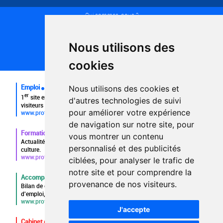
Qui sommes-nous ?
Conditions générales d'utilisation
Politique de confidentialité
Partenaires
Nous utilisons des
Plan du site
FAQ recruteurs
cookies
FAQ
Emploi
Nous utilisons des cookies et
er
1
site emploi du secteur culturel 784.000 visites et 230.000
d'autres technologies de suivi
visiteurs uniques par mois.
pour améliorer votre expérience
www.profilculture.com
de navigation sur notre site, pour
Formation
vous montrer un contenu
Actualités, guide et annuaire des formations aux métiers de la
personnalisé et des publicités
culture.
www.profilculture-formation.com
ciblées, pour analyser le trafic de
notre site et pour comprendre la
Accompagnement professionnel
provenance de nos visiteurs.
Bilan de compétences, coaching, techniques de recherche
d'emploi, entretien conseil.
www.profilculture-competences.com
J'accepte
Cabinet de recrutement