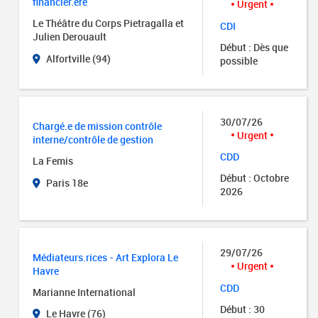
financier.ère
Urgent
Le Théâtre du Corps Pietragalla et
CDI
Julien Derouault
Début : Dès que
Alfortville (94)
possible
30/07/26
Chargé.e de mission contrôle
Urgent
interne/contrôle de gestion
CDD
La Femis
Début : Octobre
Paris 18e
2026
29/07/26
Médiateurs.rices - Art Explora Le
Urgent
Havre
CDD
Marianne International
Début : 30
Le Havre (76)