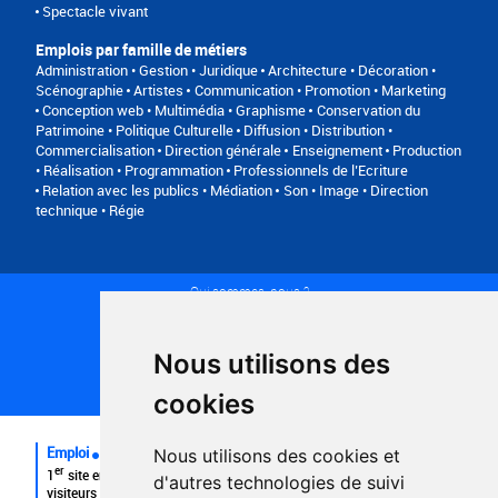
Spectacle vivant
Emplois par famille de métiers
Administration • Gestion • Juridique
Architecture • Décoration •
Scénographie
Artistes
Communication • Promotion • Marketing
Conception web • Multimédia • Graphisme
Conservation du
Patrimoine • Politique Culturelle
Diffusion • Distribution •
Commercialisation
Direction générale
Enseignement
Production
• Réalisation • Programmation
Professionnels de l’Ecriture
Relation avec les publics • Médiation
Son • Image • Direction
technique • Régie
Qui sommes-nous ?
Conditions générales d'utilisation
Politique de confidentialité
Partenaires
Nous utilisons des
Plan du site
FAQ recruteurs
cookies
FAQ
Emploi
Nous utilisons des cookies et
er
1
site emploi du secteur culturel 784.000 visites et 230.000
d'autres technologies de suivi
visiteurs uniques par mois.