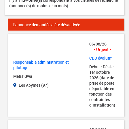
Il y a
1124 offre(s)
correspondant à vos critères de recherche
(annonce(s) de moins d'un mois)
L'annonce demandée a été désactivée
06/08/26
Urgent
CDD évolutif
Responsable administration et
Début : Dès le
pilotage
1er octobre
Métis’Gwa
2026 (date de
prise de poste
Les Abymes (97)
négociable en
fonction des
contraintes
d’installation)