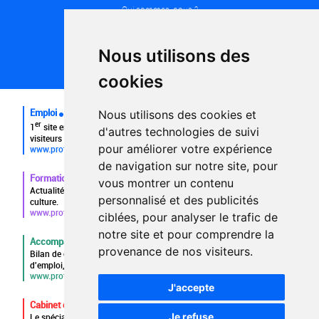
Qui sommes-nous ?
Conditions générales d'utilisation
Politique de confidentialité
Partenaires
Nous utilisons des
Plan du site
FAQ recruteurs
cookies
FAQ
Emploi
Nous utilisons des cookies et
er
1
site emploi du secteur culturel 784.000 visites et 230.000
d'autres technologies de suivi
visiteurs uniques par mois.
pour améliorer votre expérience
www.profilculture.com
de navigation sur notre site, pour
Formation
vous montrer un contenu
Actualités, guide et annuaire des formations aux métiers de la
personnalisé et des publicités
culture.
www.profilculture-formation.com
ciblées, pour analyser le trafic de
notre site et pour comprendre la
Accompagnement professionnel
provenance de nos visiteurs.
Bilan de compétences, coaching, techniques de recherche
d'emploi, entretien conseil.
www.profilculture-competences.com
J'accepte
Cabinet de recrutement
Je refuse
Le spécialiste du secteur culturel, une cvthèque de 86.000 CV