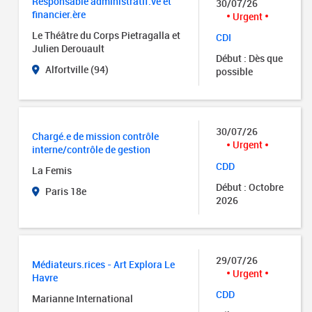
Responsable administratif.ve et
30/07/26
financier.ère
Urgent
Le Théâtre du Corps Pietragalla et
CDI
Julien Derouault
Début : Dès que
Alfortville (94)
possible
30/07/26
Chargé.e de mission contrôle
Urgent
interne/contrôle de gestion
CDD
La Femis
Début : Octobre
Paris 18e
2026
29/07/26
Médiateurs.rices - Art Explora Le
Urgent
Havre
CDD
Marianne International