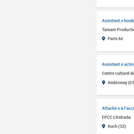
Assistant.e book
Tamam Producti
Paris 6e
Assistant.e actio
Centre culturel 
Ambronay (01
Attaché.e à l’accu
EPCC L'Astrada
Auch (32)