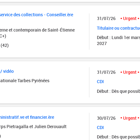
rvice des collections - Conseiller.ère
31/07/26
Urgent
Titulaire ou contractu
rne et contemporain de Saint-Étienne
C+)
Début : Lundi 1er mar
2027
 (42)
 / vidéo
31/07/26
Urgent
nationale Tarbes Pyrénées
CDI
Début : Dès que possi
istratif.ve et financier.ère
30/07/26
Urgent
ps Pietragalla et Julien Derouault
CDI
)
Début : Dès que possi