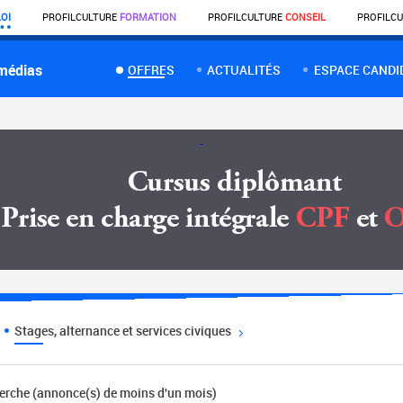
OI
PROFIL
CULTURE
FORMATION
PROFIL
CULTURE
CONSEIL
PROFIL
CU
 médias
OFFRES
ACTUALITÉS
ESPACE CANDI
Stages, alternance et services civiques
herche (annonce(s) de moins d'un mois)