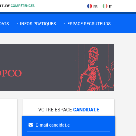
LTURE
COMPÉTENCES
FR
IT
DATS
INFOS PRATIQUES
ESPACE RECRUTEURS
VOTRE ESPACE
CANDIDAT.E
E-mail candidat.e