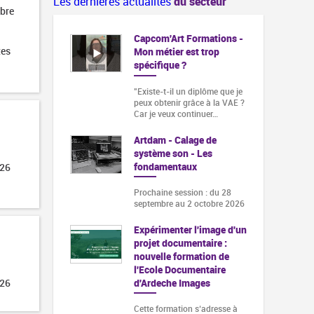
Les dernières actualités
du secteur
obre
Capcom'Art Formations -
tes
Mon métier est trop
spécifique ?
"Existe-t-il un diplôme que je
peux obtenir grâce à la VAE ?
Car je veux continuer…
Artdam - Calage de
système son - Les
fondamentaux
026
Prochaine session : du 28
septembre au 2 octobre 2026
Expérimenter l'image d'un
projet documentaire :
nouvelle formation de
l'Ecole Documentaire
d'Ardeche Images
026
Cette formation s‘adresse à