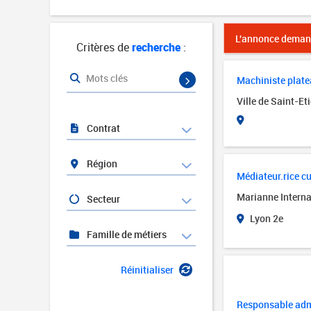
L'annonce demand
Critères de
recherche
:
Mots clés
Machiniste platea
Ville de Saint-Et
Contrat
Région
Médiateur.rice cul
Marianne Interna
Secteur
Lyon 2e
Famille de métiers
Réinitialiser
Responsable admi