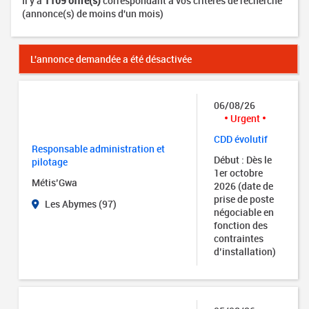
Il y a
1109 offre(s)
correspondant à vos critères de recherche
(annonce(s) de moins d'un mois)
L'annonce demandée a été désactivée
06/08/26
Urgent
CDD évolutif
Responsable administration et
Début : Dès le
pilotage
1er octobre
Métis’Gwa
2026 (date de
prise de poste
Les Abymes (97)
négociable en
fonction des
contraintes
d’installation)