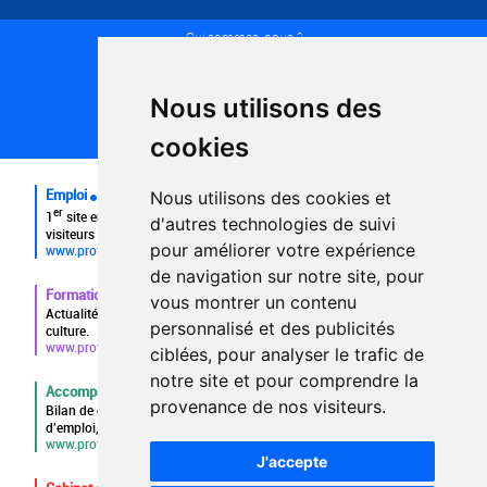
Qui sommes-nous ?
Conditions générales d'utilisation
Politique de confidentialité
Partenaires
Nous utilisons des
Plan du site
FAQ recruteurs
cookies
FAQ
Emploi
Nous utilisons des cookies et
er
1
site emploi du secteur culturel 784.000 visites et 230.000
d'autres technologies de suivi
visiteurs uniques par mois.
pour améliorer votre expérience
www.profilculture.com
de navigation sur notre site, pour
Formation
vous montrer un contenu
Actualités, guide et annuaire des formations aux métiers de la
personnalisé et des publicités
culture.
www.profilculture-formation.com
ciblées, pour analyser le trafic de
notre site et pour comprendre la
Accompagnement professionnel
provenance de nos visiteurs.
Bilan de compétences, coaching, techniques de recherche
d'emploi, entretien conseil.
www.profilculture-competences.com
J'accepte