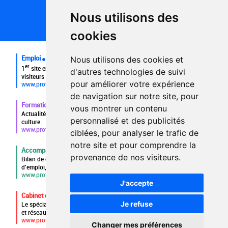
Politique de confidentialité
Partenaires
Nous utilisons des
Plan du site
FAQ recruteurs
cookies
FAQ
Emploi
Nous utilisons des cookies et
er
1
site emploi du secteur culturel 784.000 visites et 230.000
d'autres technologies de suivi
visiteurs uniques par mois.
pour améliorer votre expérience
www.profilculture.com
de navigation sur notre site, pour
Formation
vous montrer un contenu
Actualités, guide et annuaire des formations aux métiers de la
personnalisé et des publicités
culture.
www.profilculture-formation.com
ciblées, pour analyser le trafic de
notre site et pour comprendre la
Accompagnement professionnel
provenance de nos visiteurs.
Bilan de compétences, coaching, techniques de recherche
d'emploi, entretien conseil.
www.profilculture-competences.com
J'accepte
Cabinet de recrutement
Je refuse
Le spécialiste du secteur culturel, une cvthèque de 86.000 CV
et réseau unique de professionnels.
www.profilculture-conseil.com/cabinet-recrutement
Changer mes préférences