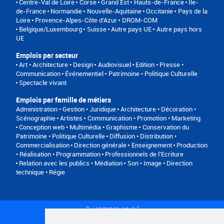
Centre-Val de Loire
Corse
Grand Est
Hauts-de-France
Île-
de-France
Normandie
Nouvelle-Aquitaine
Occitanie
Pays de la
Loire
Provence-Alpes-Côte d'Azur
DROM-COM
Belgique/Luxembourg
Suisse
Autre pays UE
Autre pays hors
UE
Emplois par secteur
Art • Architecture • Design
Audiovisuel
Edition • Presse •
Communication
Événementiel
Patrimoine • Politique Culturelle
Spectacle vivant
Emplois par famille de métiers
Administration • Gestion • Juridique
Architecture • Décoration •
Scénographie
Artistes
Communication • Promotion • Marketing
Conception web • Multimédia • Graphisme
Conservation du
Patrimoine • Politique Culturelle
Diffusion • Distribution •
Commercialisation
Direction générale
Enseignement
Production
• Réalisation • Programmation
Professionnels de l’Ecriture
Relation avec les publics • Médiation
Son • Image • Direction
technique • Régie
Qui sommes-nous ?
Conditions générales d'utilisation