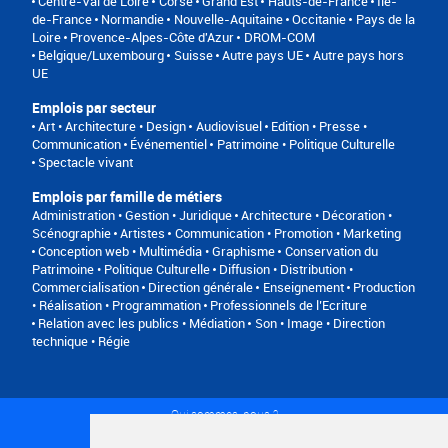
Centre-Val de Loire
Corse
Grand Est
Hauts-de-France
Île-
de-France
Normandie
Nouvelle-Aquitaine
Occitanie
Pays de la
Loire
Provence-Alpes-Côte d'Azur
DROM-COM
Belgique/Luxembourg
Suisse
Autre pays UE
Autre pays hors
UE
Emplois par secteur
Art • Architecture • Design
Audiovisuel
Edition • Presse •
Communication
Événementiel
Patrimoine • Politique Culturelle
Spectacle vivant
Emplois par famille de métiers
Administration • Gestion • Juridique
Architecture • Décoration •
Scénographie
Artistes
Communication • Promotion • Marketing
Conception web • Multimédia • Graphisme
Conservation du
Patrimoine • Politique Culturelle
Diffusion • Distribution •
Commercialisation
Direction générale
Enseignement
Production
• Réalisation • Programmation
Professionnels de l’Ecriture
Relation avec les publics • Médiation
Son • Image • Direction
technique • Régie
Qui sommes-nous ?
Conditions générales d'utilisation
Politique de confidentialité