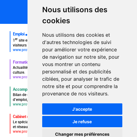
Partenaires
Nous utilisons des
Plan du site
FAQ recruteurs
cookies
FAQ
Emploi
Nous utilisons des cookies et
er
1
site emploi du secteur culturel 784.000 visites et 230.000
d'autres technologies de suivi
visiteurs uniques par mois.
pour améliorer votre expérience
www.profilculture.com
de navigation sur notre site, pour
Formation
vous montrer un contenu
Actualités, guide et annuaire des formations aux métiers de la
personnalisé et des publicités
culture.
www.profilculture-formation.com
ciblées, pour analyser le trafic de
notre site et pour comprendre la
Accompagnement professionnel
provenance de nos visiteurs.
Bilan de compétences, coaching, techniques de recherche
d'emploi, entretien conseil.
www.profilculture-competences.com
J'accepte
Cabinet de recrutement
Je refuse
Le spécialiste du secteur culturel, une cvthèque de 86.000 CV
et réseau unique de professionnels.
www.profilculture-conseil.com/cabinet-recrutement
Changer mes préférences