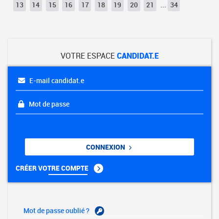
13
14
15
16
17
18
19
20
21
...
34
VOTRE ESPACE
CANDIDAT.E
E-mail candidat.e
Mot de passe
CONNEXION
CRÉER VOTRE COMPTE
Mot de passe oublié ?