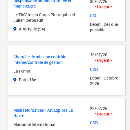
Responsable administratif.ve et
30/07/26
financier.ère
Urgent
Le Théâtre du Corps Pietragalla et
CDI
Julien Derouault
Début : Dès que
Alfortville (94)
possible
30/07/26
Chargé.e de mission contrôle
Urgent
interne/contrôle de gestion
CDD
La Femis
Début : Octobre
Paris 18e
2026
29/07/26
Médiateurs.rices - Art Explora Le
Urgent
Havre
CDD
Marianne International