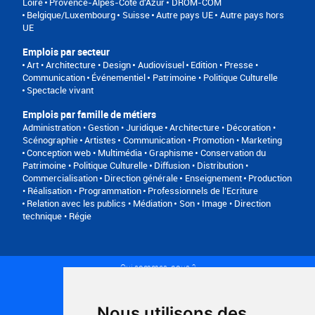
Loire
Provence-Alpes-Côte d'Azur
DROM-COM
Belgique/Luxembourg
Suisse
Autre pays UE
Autre pays hors
UE
Emplois par secteur
Art • Architecture • Design
Audiovisuel
Edition • Presse •
Communication
Événementiel
Patrimoine • Politique Culturelle
Spectacle vivant
Emplois par famille de métiers
Administration • Gestion • Juridique
Architecture • Décoration •
Scénographie
Artistes
Communication • Promotion • Marketing
Conception web • Multimédia • Graphisme
Conservation du
Patrimoine • Politique Culturelle
Diffusion • Distribution •
Commercialisation
Direction générale
Enseignement
Production
• Réalisation • Programmation
Professionnels de l’Ecriture
Relation avec les publics • Médiation
Son • Image • Direction
technique • Régie
Qui sommes-nous ?
Conditions générales d'utilisation
Politique de confidentialité
Partenaires
Nous utilisons des
Plan du site