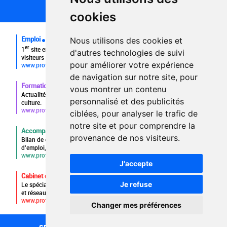
FAQ recruteurs
cookies
FAQ
Emploi
Nous utilisons des cookies et
er
1
site emploi du secteur culturel 784.000 visites et 230.000
d'autres technologies de suivi
visiteurs uniques par mois.
pour améliorer votre expérience
www.profilculture.com
de navigation sur notre site, pour
Formation
vous montrer un contenu
Actualités, guide et annuaire des formations aux métiers de la
personnalisé et des publicités
culture.
www.profilculture-formation.com
ciblées, pour analyser le trafic de
notre site et pour comprendre la
Accompagnement professionnel
provenance de nos visiteurs.
Bilan de compétences, coaching, techniques de recherche
d'emploi, entretien conseil.
www.profilculture-competences.com
J'accepte
Cabinet de recrutement
Je refuse
Le spécialiste du secteur culturel, une cvthèque de 86.000 CV
et réseau unique de professionnels.
www.profilculture-conseil.com/cabinet-recrutement
Changer mes préférences