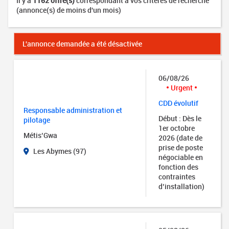
Il y a
1162 offre(s)
correspondant à vos critères de recherche
(annonce(s) de moins d'un mois)
L'annonce demandée a été désactivée
06/08/26
Urgent
CDD évolutif
Responsable administration et
Début : Dès le
pilotage
1er octobre
Métis’Gwa
2026 (date de
prise de poste
Les Abymes (97)
négociable en
fonction des
contraintes
d’installation)