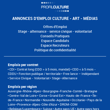
ANNONCES D'EMPLOI CULTURE - ART - MÉDIAS
Offres d'Emploi
Stage - alternance - service civique - volontariat
Conseils Pratiques
Espace Candidats
Espace Recruteurs
Politique de confidentialité
Emplois par contrat
CDI
Contrat long (CDD > à 5 mois, mandat)
CDD < à 5 mois -
CDDU
Fonction publique / territoriale
Free lance – Indépendant
Service Civique - Volontariat
Stage
Alternance
Emplois par région
Auvergne-Rhône-Alpes
Bourgogne-Franche-Comté
Bretagne
Centre-Val de Loire
Corse
Grand Est
Hauts-de-France
Île-
de-France
Normandie
Nouvelle-Aquitaine
Occitanie
Pays de la
Loire
Provence-Alpes-Côte d'Azur
DROM-COM
Belgique/Luxembourg
Suisse
Autre pays UE
Autre pays hors