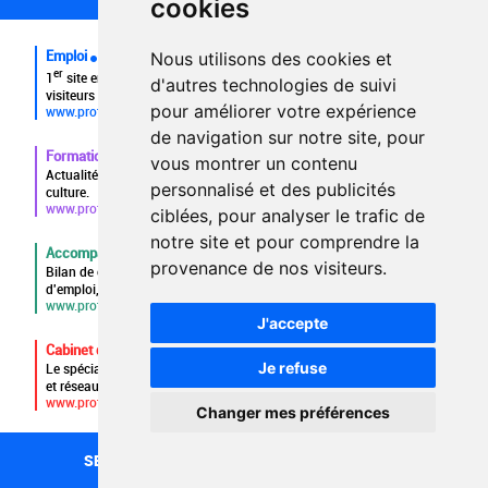
cookies
FAQ
Emploi
Nous utilisons des cookies et
er
1
site emploi du secteur culturel 784.000 visites et 230.000
d'autres technologies de suivi
visiteurs uniques par mois.
pour améliorer votre expérience
www.profilculture.com
de navigation sur notre site, pour
Formation
vous montrer un contenu
Actualités, guide et annuaire des formations aux métiers de la
personnalisé et des publicités
culture.
www.profilculture-formation.com
ciblées, pour analyser le trafic de
notre site et pour comprendre la
Accompagnement professionnel
provenance de nos visiteurs.
Bilan de compétences, coaching, techniques de recherche
d'emploi, entretien conseil.
www.profilculture-competences.com
J'accepte
Cabinet de recrutement
Je refuse
Le spécialiste du secteur culturel, une cvthèque de 86.000 CV
et réseau unique de professionnels.
www.profilculture-conseil.com/cabinet-recrutement
Changer mes préférences
SECTEURS
RECHERCHE