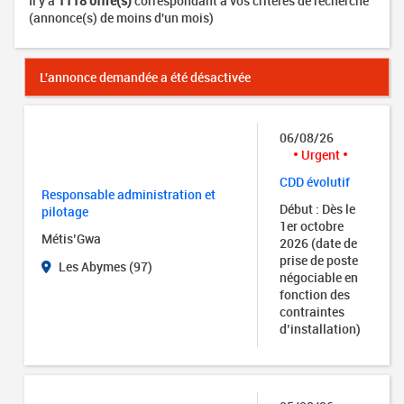
Il y a
1118 offre(s)
correspondant à vos critères de recherche
(annonce(s) de moins d'un mois)
L'annonce demandée a été désactivée
06/08/26
Urgent
CDD évolutif
Responsable administration et
Début : Dès le
pilotage
1er octobre
Métis’Gwa
2026 (date de
prise de poste
Les Abymes (97)
négociable en
fonction des
contraintes
d’installation)