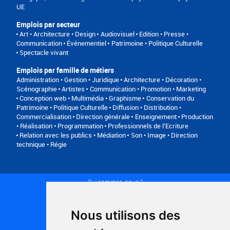
UE
Emplois par secteur
Art • Architecture • Design
Audiovisuel
Edition • Presse •
Communication
Événementiel
Patrimoine • Politique Culturelle
Spectacle vivant
Emplois par famille de métiers
Administration • Gestion • Juridique
Architecture • Décoration •
Scénographie
Artistes
Communication • Promotion • Marketing
Conception web • Multimédia • Graphisme
Conservation du
Patrimoine • Politique Culturelle
Diffusion • Distribution •
Commercialisation
Direction générale
Enseignement
Production
• Réalisation • Programmation
Professionnels de l’Ecriture
Relation avec les publics • Médiation
Son • Image • Direction
technique • Régie
Qui sommes-nous ?
Conditions générales d'utilisation
Politique de confidentialité
Partenaires
Nous utilisons des
Plan du site
FAQ recruteurs