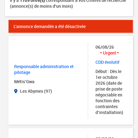
Il y a
1109 offre(s)
correspondant à vos critères de recherche
(annonce(s) de moins d'un mois)
L'annonce demandée a été désactivée
06/08/26
Urgent
CDD évolutif
Responsable administration et
Début : Dès le
pilotage
1er octobre
Métis’Gwa
2026 (date de
prise de poste
Les Abymes (97)
négociable en
fonction des
contraintes
d’installation)