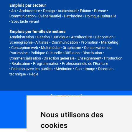
Emplois par secteur
Art • Architecture • Design
Audiovisuel
Edition • Presse •
Communication
Événementiel
Patrimoine • Politique Culturelle
Spectacle vivant
Emplois par famille de métiers
Administration • Gestion • Juridique
Architecture • Décoration •
Scénographie
Artistes
Communication • Promotion • Marketing
Conception web • Multimédia • Graphisme
Conservation du
Patrimoine • Politique Culturelle
Diffusion • Distribution •
Commercialisation
Direction générale
Enseignement
Production
• Réalisation • Programmation
Professionnels de l’Ecriture
Relation avec les publics • Médiation
Son • Image • Direction
technique • Régie
Qui sommes-nous ?
Conditions générales d'utilisation
Politique de confidentialité
Partenaires
Nous utilisons des
Plan du site
FAQ recruteurs
cookies
FAQ