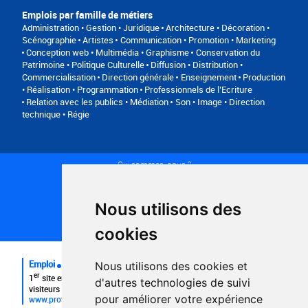
Emplois par famille de métiers
Administration • Gestion • Juridique
Architecture • Décoration •
Scénographie
Artistes
Communication • Promotion • Marketing
Conception web • Multimédia • Graphisme
Conservation du
Patrimoine • Politique Culturelle
Diffusion • Distribution •
Commercialisation
Direction générale
Enseignement
Production
• Réalisation • Programmation
Professionnels de l’Ecriture
Relation avec les publics • Médiation
Son • Image • Direction
technique • Régie
Qui sommes-nous ?
Conditions générales d'utilisation
Politique de confidentialité
Partenaires
Nous utilisons des
Plan du site
FAQ recruteurs
cookies
FAQ
Emploi
Nous utilisons des cookies et
er
1
site emploi du secteur culturel 784.000 visites et 230.000
d'autres technologies de suivi
visiteurs uniques par mois.
pour améliorer votre expérience
www.profilculture.com