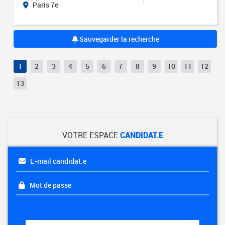
Paris 7e
Sauvegarder la recherche
1
2
3
4
5
6
7
8
9
10
11
12
13
VOTRE ESPACE
CANDIDAT.E
E-mail candidat.e
Mot de passe