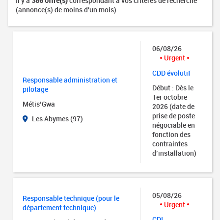
Il y a
386 offre(s)
correspondant à vos critères de recherche
(annonce(s) de moins d'un mois)
06/08/26
Urgent
CDD évolutif
Responsable administration et
Début : Dès le
pilotage
1er octobre
Métis’Gwa
2026 (date de
prise de poste
Les Abymes (97)
négociable en
fonction des
contraintes
d’installation)
05/08/26
Responsable technique (pour le
Urgent
département technique)
CDI