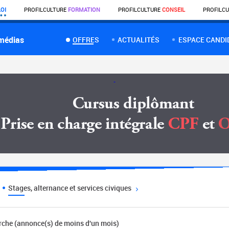
OI
PROFIL
CULTURE
FORMATION
PROFIL
CULTURE
CONSEIL
PROFIL
CU
 médias
OFFRES
ACTUALITÉS
ESPACE CANDI
Stages, alternance et services civiques
erche (annonce(s) de moins d'un mois)