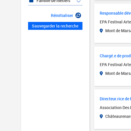
Famille de métiers
Responsable déve
Réinitialiser
EPA Festival Art
Sauvegarder la recherche
Mont de Mars
Chargé.e de prod
EPA Festival Art
Mont de Mars
Directeur.rice d
Association Des 
Châteaurenard