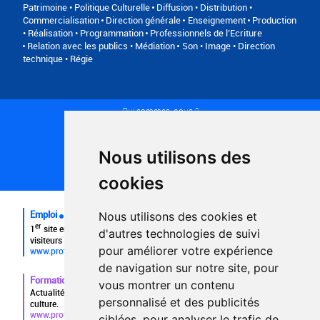
Patrimoine • Politique Culturelle
Diffusion • Distribution •
Commercialisation
Direction générale
Enseignement
Production
• Réalisation • Programmation
Professionnels de l’Ecriture
Relation avec les publics • Médiation
Son • Image • Direction
technique • Régie
Qui sommes-nous ?
Conditions générales d'utilisation
Politique de confidentialité
Partenaires
Nous utilisons des
Plan du site
FAQ recruteurs
cookies
FAQ
Emploi
Nous utilisons des cookies et
er
1
site emploi du secteur culturel 784.000 visites et 230.000
d'autres technologies de suivi
visiteurs uniques par mois.
pour améliorer votre expérience
www.profilculture.com
de navigation sur notre site, pour
Formation
vous montrer un contenu
Actualités, guide et annuaire des formations aux métiers de la
personnalisé et des publicités
culture.
www.profilculture-formation.com
ciblées, pour analyser le trafic de