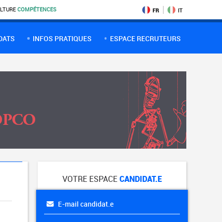
LTURE
COMPÉTENCES
FR
IT
DATS
INFOS PRATIQUES
ESPACE RECRUTEURS
VOTRE ESPACE
CANDIDAT.E
E-mail candidat.e