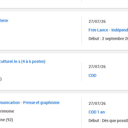
lerie
27/07/26
Free Lance - Indépen
Début : 2 septembre 
ulturel.le.s (4 à 6 postes)
27/07/26
CDD
)
munication - Presse et graphisme
27/07/26
trimoine
CDD 1 an
ine (92)
Début : Dès que possi