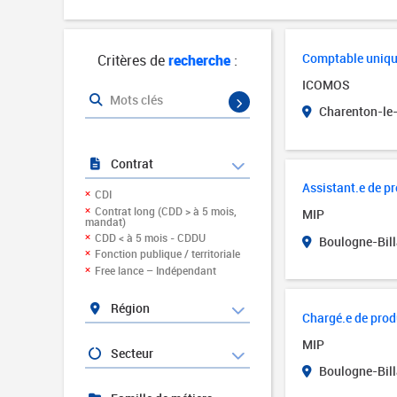
Comptable uniqu
Critères de
recherche
:
ICOMOS
Mots clés
Charenton-le
Contrat
Assistant.e de p
CDI
Contrat long (CDD > à 5 mois,
MIP
mandat)
CDD < à 5 mois - CDDU
Boulogne-Bill
Fonction publique / territoriale
Free lance – Indépendant
Région
Chargé.e de prod
MIP
Secteur
Boulogne-Bill