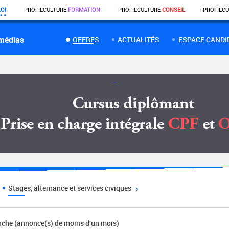
OI
PROFIL
CULTURE
FORMATION
PROFIL
CULTURE
CONSEIL
PROFIL
CU
 médias
OFFRES
ACTUALITÉS
ESPACE CANDI
Stages, alternance et services civiques
erche (annonce(s) de moins d'un mois)