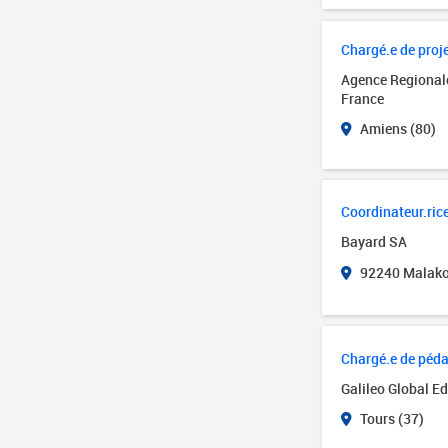
Chargé.e de proj
Agence Regionale
France
Amiens (80)
Coordinateur.rice
Bayard SA
92240 Malakof
Chargé.e de péd
Galileo Global E
Tours (37)