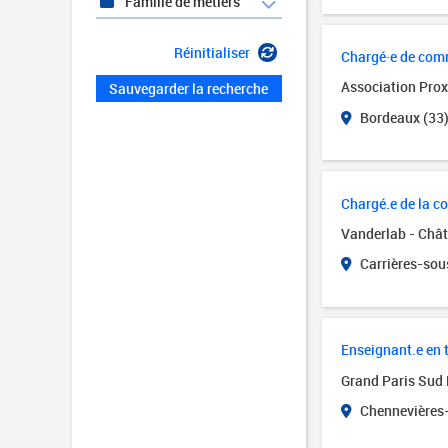
Famille de métiers
Réinitialiser
Chargé·e de com
Association Pro
Sauvegarder la recherche
Bordeaux (33
Chargé.e de la co
Vanderlab - Châ
Carrières-sou
Enseignant.e en
Grand Paris Sud 
Chennevières-