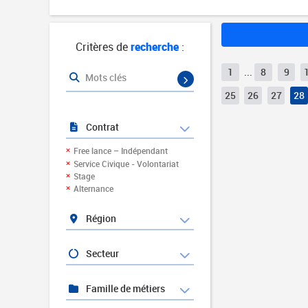
Critères de
recherche
:
1
...
8
9
Mots clés
25
26
27
28
Contrat
Free lance – Indépendant
Service Civique - Volontariat
Stage
Alternance
Région
Secteur
Famille de métiers