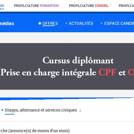
OI
PROFIL
CULTURE
FORMATION
PROFIL
CULTURE
CONSEIL
PROFIL
CU
 médias
OFFRES
ACTUALITÉS
ESPACE CANDI
Stages, alternance et services civiques
erche (annonce(s) de moins d'un mois)