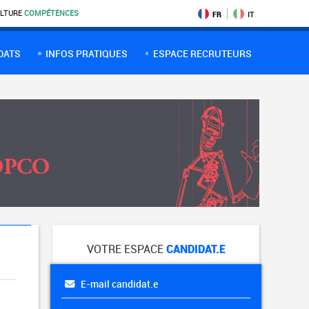
LTURE
COMPÉTENCES
FR
IT
DATS
INFOS PRATIQUES
ESPACE RECRUTEURS
VOTRE ESPACE
CANDIDAT.E
E-mail candidat.e