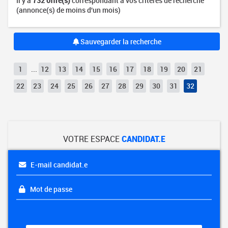
Il y a
732 offre(s)
correspondant à vos critères de recherche
(annonce(s) de moins d'un mois)
Sauvegarder la recherche
1
...
12
13
14
15
16
17
18
19
20
21
22
23
24
25
26
27
28
29
30
31
32
VOTRE ESPACE
CANDIDAT.E
E-mail candidat.e
Mot de passe