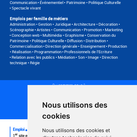
Communication
Événementiel
Patrimoine • Politique Culturelle
Spectacle vivant
Emplois par famille de métiers
Administration • Gestion • Juridique
Architecture • Décoration •
Scénographie
Artistes
Communication • Promotion • Marketing
Conception web • Multimédia • Graphisme
Conservation du
Patrimoine • Politique Culturelle
Diffusion • Distribution •
Commercialisation
Direction générale
Enseignement
Production
• Réalisation • Programmation
Professionnels de l’Ecriture
Relation avec les publics • Médiation
Son • Image • Direction
technique • Régie
Qui sommes-nous ?
Conditions générales d'utilisation
Politique de confidentialité
Partenaires
Nous utilisons des
Plan du site
FAQ recruteurs
cookies
FAQ
Emploi
Nous utilisons des cookies et
er
1
site emploi du secteur culturel 784.000 visites et 230.000