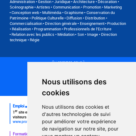
Administration • Gestion • Juridique
Architecture • Décoration •
Scénographie
Artistes
Communication • Promotion • Marketing
Conception web • Multimédia • Graphisme
Conservation du
Patrimoine • Politique Culturelle
Diffusion • Distribution •
Commercialisation
Direction générale
Enseignement
Production
• Réalisation • Programmation
Professionnels de l’Ecriture
Relation avec les publics • Médiation
Son • Image • Direction
technique • Régie
Qui sommes-nous ?
Conditions générales d'utilisation
Politique de confidentialité
Partenaires
Nous utilisons des
Plan du site
FAQ recruteurs
cookies
FAQ
Emploi
Nous utilisons des cookies et
er
1
site emploi du secteur culturel 784.000 visites et 230.000
d'autres technologies de suivi
visiteurs uniques par mois.
pour améliorer votre expérience
www.profilculture.com
de navigation sur notre site, pour
Formation