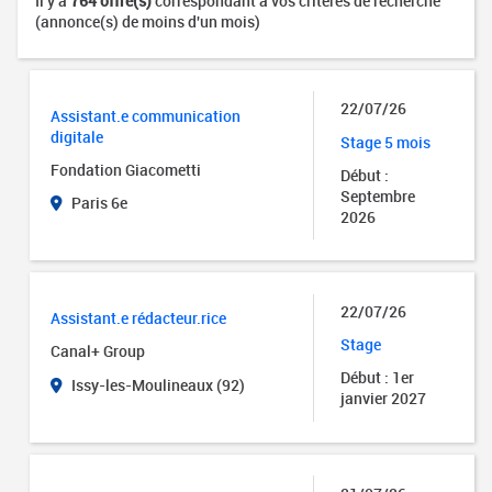
Il y a
764 offre(s)
correspondant à vos critères de recherche
(annonce(s) de moins d'un mois)
22/07/26
Assistant.e communication
digitale
Stage 5 mois
Fondation Giacometti
Début :
Septembre
Paris 6e
2026
22/07/26
Assistant.e rédacteur.rice
Stage
Canal+ Group
Début : 1er
Issy-les-Moulineaux (92)
janvier 2027