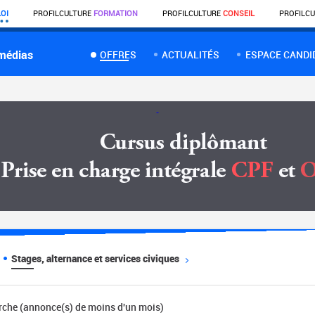
OI
PROFIL
CULTURE
FORMATION
PROFIL
CULTURE
CONSEIL
PROFIL
CU
 médias
OFFRES
ACTUALITÉS
ESPACE CANDI
Stages, alternance et services civiques
erche (annonce(s) de moins d'un mois)