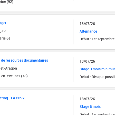
ine (92)
ager
13/07/26
ajao
Alternance
aris 8e
Début : 1er septembre
n de ressources documentaires
13/07/26
let-Aragon
Stage 3 mois minimu
-en-Yvelines (78)
Début : Dès que possi
eting - La Croix
13/07/26
Stage 6 mois
Début : 1er septembre