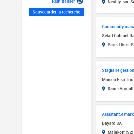
Réinitialiser
Neuilly-sur-Se
Sauvegarder la recherche
Community man
Selarl Cabinet R
Paris 16e et P
Stagiaire gestio
Maison Elsa Trio
Saint-Arnoult
Assistant.e mark
Bayard SA
Malakoff (92)