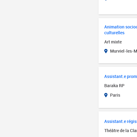
Animation socioc
culturelles
Art mixte
Murviel-les-Mo
Assistant.e pro
Baraka RP
Paris
Assistant.e régis
Théâtre de la Cla