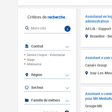
Assistanat en lo
Critères de
recherche
:
administration
Mots clés
Ad Lib - Support 
Bruxelles - Be
Contrat
Service Civique - Volontariat
Assistant.e user
Stage
Alternance
Canal+ Group
Issy-Les-Moul
Région
Secteur
Assistant.e comm
pour M6 MediaB
Famille de métiers
Groupe M6