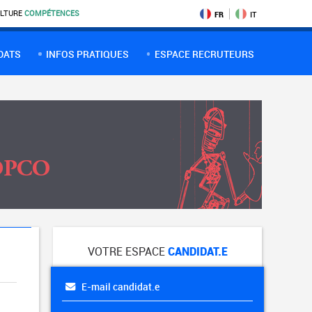
LTURE
COMPÉTENCES
FR
IT
DATS
INFOS PRATIQUES
ESPACE RECRUTEURS
VOTRE ESPACE
CANDIDAT.E
E-mail candidat.e