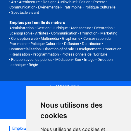
Art • Architecture • Design
Audiovisuel
Edition • Presse •
Communication
Événementiel
Patrimoine • Politique Culturelle
Spectacle vivant
Emplois par famille de métiers
Administration • Gestion • Juridique
Architecture • Décoration •
Scénographie
Artistes
Communication • Promotion • Marketing
Conception web • Multimédia • Graphisme
Conservation du
Patrimoine • Politique Culturelle
Diffusion • Distribution •
Commercialisation
Direction générale
Enseignement
Production
• Réalisation • Programmation
Professionnels de l’Ecriture
Relation avec les publics • Médiation
Son • Image • Direction
technique • Régie
Qui sommes-nous ?
Conditions générales d'utilisation
Politique de confidentialité
Partenaires
Nous utilisons des
Plan du site
FAQ recruteurs
cookies
FAQ
Emploi
Nous utilisons des cookies et