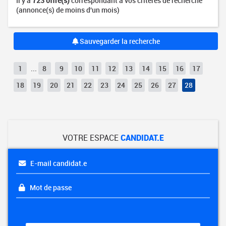
Il y a
723 offre(s)
correspondant à vos critères de recherche
(annonce(s) de moins d'un mois)
Sauvegarder la recherche
1
...
8
9
10
11
12
13
14
15
16
17
18
19
20
21
22
23
24
25
26
27
28
VOTRE ESPACE
CANDIDAT.E
E-mail candidat.e
Mot de passe