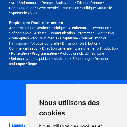
Art • Architecture • Design
Audiovisuel
Edition • Presse •
Communication
Événementiel
Patrimoine • Politique Culturelle
Spectacle vivant
Emplois par famille de métiers
Administration • Gestion • Juridique
Architecture • Décoration •
Scénographie
Artistes
Communication • Promotion • Marketing
Conception web • Multimédia • Graphisme
Conservation du
Patrimoine • Politique Culturelle
Diffusion • Distribution •
Commercialisation
Direction générale
Enseignement
Production
• Réalisation • Programmation
Professionnels de l’Ecriture
Relation avec les publics • Médiation
Son • Image • Direction
technique • Régie
Qui sommes-nous ?
Conditions générales d'utilisation
Politique de confidentialité
Partenaires
Nous utilisons des
Plan du site
FAQ recruteurs
cookies
FAQ
Emploi
Nous utilisons des cookies et