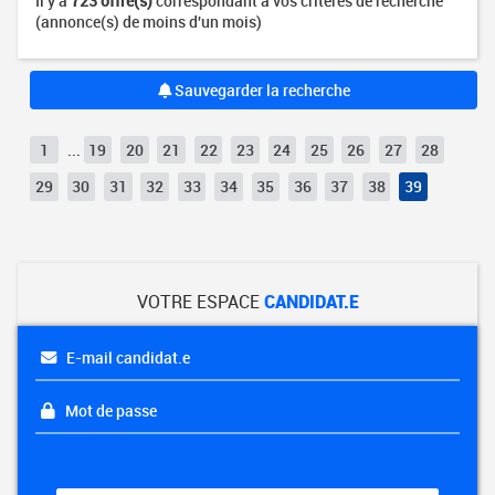
Il y a
723 offre(s)
correspondant à vos critères de recherche
(annonce(s) de moins d'un mois)
Sauvegarder la recherche
1
...
19
20
21
22
23
24
25
26
27
28
29
30
31
32
33
34
35
36
37
38
39
VOTRE ESPACE
CANDIDAT.E
E-mail candidat.e
Mot de passe