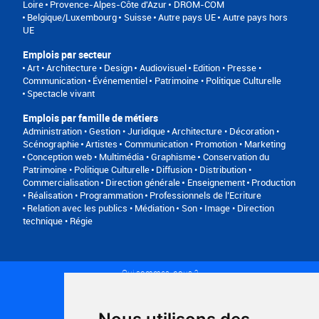
Loire
Provence-Alpes-Côte d'Azur
DROM-COM
Belgique/Luxembourg
Suisse
Autre pays UE
Autre pays hors
UE
Emplois par secteur
Art • Architecture • Design
Audiovisuel
Edition • Presse •
Communication
Événementiel
Patrimoine • Politique Culturelle
Spectacle vivant
Emplois par famille de métiers
Administration • Gestion • Juridique
Architecture • Décoration •
Scénographie
Artistes
Communication • Promotion • Marketing
Conception web • Multimédia • Graphisme
Conservation du
Patrimoine • Politique Culturelle
Diffusion • Distribution •
Commercialisation
Direction générale
Enseignement
Production
• Réalisation • Programmation
Professionnels de l’Ecriture
Relation avec les publics • Médiation
Son • Image • Direction
technique • Régie
Qui sommes-nous ?
Conditions générales d'utilisation
Politique de confidentialité
Partenaires
Plan du site