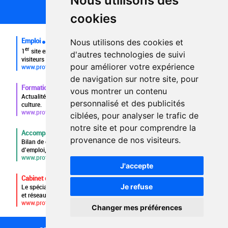
Nous utilisons des
FAQ recruteurs
cookies
FAQ
Emploi
Nous utilisons des cookies et
er
1
site emploi du secteur culturel 784.000 visites et 230.000
d'autres technologies de suivi
visiteurs uniques par mois.
pour améliorer votre expérience
www.profilculture.com
de navigation sur notre site, pour
Formation
vous montrer un contenu
Actualités, guide et annuaire des formations aux métiers de la
personnalisé et des publicités
culture.
www.profilculture-formation.com
ciblées, pour analyser le trafic de
notre site et pour comprendre la
Accompagnement professionnel
provenance de nos visiteurs.
Bilan de compétences, coaching, techniques de recherche
d'emploi, entretien conseil.
www.profilculture-competences.com
J'accepte
Cabinet de recrutement
Je refuse
Le spécialiste du secteur culturel, une cvthèque de 86.000 CV
et réseau unique de professionnels.
www.profilculture-conseil.com/cabinet-recrutement
Changer mes préférences