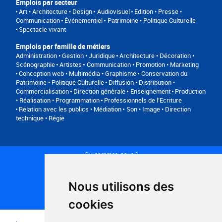
Emplois par secteur
Art • Architecture • Design
Audiovisuel
Edition • Presse •
Communication
Événementiel
Patrimoine • Politique Culturelle
Spectacle vivant
Emplois par famille de métiers
Administration • Gestion • Juridique
Architecture • Décoration •
Scénographie
Artistes
Communication • Promotion • Marketing
Conception web • Multimédia • Graphisme
Conservation du
Patrimoine • Politique Culturelle
Diffusion • Distribution •
Commercialisation
Direction générale
Enseignement
Production
• Réalisation • Programmation
Professionnels de l’Ecriture
Relation avec les publics • Médiation
Son • Image • Direction
technique • Régie
Qui sommes-nous ?
Conditions générales d'utilisation
Politique de confidentialité
Partenaires
Nous utilisons des
Plan du site
FAQ recruteurs
cookies
FAQ