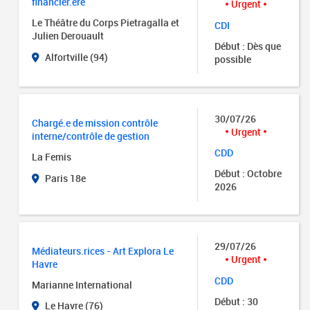
financier.ère
Urgent
Le Théâtre du Corps Pietragalla et
CDI
Julien Derouault
Début : Dès que
Alfortville (94)
possible
30/07/26
Chargé.e de mission contrôle
Urgent
interne/contrôle de gestion
CDD
La Femis
Début : Octobre
Paris 18e
2026
29/07/26
Médiateurs.rices - Art Explora Le
Urgent
Havre
CDD
Marianne International
Début : 30
Le Havre (76)