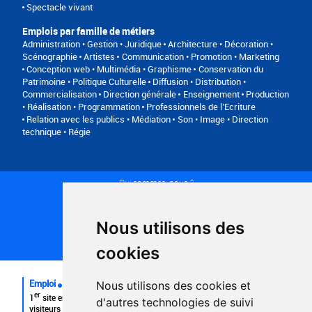
Spectacle vivant
Emplois par famille de métiers
Administration • Gestion • Juridique
Architecture • Décoration •
Scénographie
Artistes
Communication • Promotion • Marketing
Conception web • Multimédia • Graphisme
Conservation du
Patrimoine • Politique Culturelle
Diffusion • Distribution •
Commercialisation
Direction générale
Enseignement
Production
• Réalisation • Programmation
Professionnels de l’Ecriture
Relation avec les publics • Médiation
Son • Image • Direction
technique • Régie
Qui sommes-nous ?
Conditions générales d'utilisation
Politique de confidentialité
Partenaires
Nous utilisons des
Plan du site
FAQ recruteurs
cookies
FAQ
Emploi
Nous utilisons des cookies et
er
1
site emploi du secteur culturel 784.000 visites et 230.000
d'autres technologies de suivi
visiteurs uniques par mois.