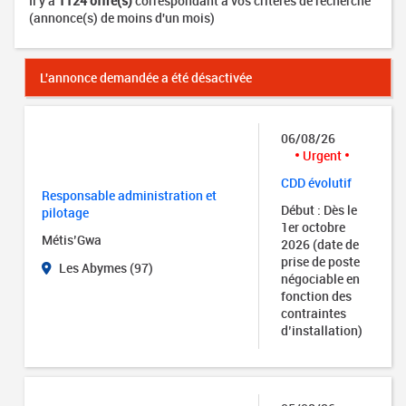
Il y a
1124 offre(s)
correspondant à vos critères de recherche
(annonce(s) de moins d'un mois)
L'annonce demandée a été désactivée
06/08/26
Urgent
CDD évolutif
Responsable administration et
Début : Dès le
pilotage
1er octobre
Métis’Gwa
2026 (date de
prise de poste
Les Abymes (97)
négociable en
fonction des
contraintes
d’installation)