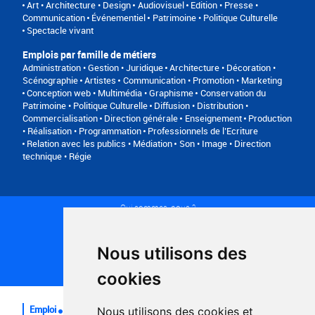
Art • Architecture • Design
Audiovisuel
Edition • Presse •
Communication
Événementiel
Patrimoine • Politique Culturelle
Spectacle vivant
Emplois par famille de métiers
Administration • Gestion • Juridique
Architecture • Décoration •
Scénographie
Artistes
Communication • Promotion • Marketing
Conception web • Multimédia • Graphisme
Conservation du
Patrimoine • Politique Culturelle
Diffusion • Distribution •
Commercialisation
Direction générale
Enseignement
Production
• Réalisation • Programmation
Professionnels de l’Ecriture
Relation avec les publics • Médiation
Son • Image • Direction
technique • Régie
Qui sommes-nous ?
Conditions générales d'utilisation
Politique de confidentialité
Partenaires
Nous utilisons des
Plan du site
FAQ recruteurs
cookies
FAQ
Emploi
Nous utilisons des cookies et