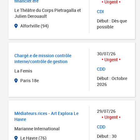
financier.ère
Urgent
Le Théâtre du Corps Pietragalla et
CDI
Julien Derouault
Début : Dès que
Alfortville (94)
possible
30/07/26
Chargé.e de mission contrôle
Urgent
interne/contrôle de gestion
CDD
La Femis
Début : Octobre
Paris 18e
2026
29/07/26
Médiateurs.rices - Art Explora Le
Urgent
Havre
CDD
Marianne International
Début : 30
Le Havre (76)