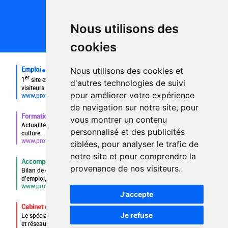
Conditions générales d'utilisation
Politique de confidentialité
Partenaires
Nous utilisons des
Plan du site
FAQ recruteurs
cookies
FAQ
Emploi
Nous utilisons des cookies et
er
1
site emploi du secteur culturel 784.000 visites et 230.000
d'autres technologies de suivi
visiteurs uniques par mois.
pour améliorer votre expérience
www.profilculture.com
de navigation sur notre site, pour
Formation
vous montrer un contenu
Actualités, guide et annuaire des formations aux métiers de la
personnalisé et des publicités
culture.
www.profilculture-formation.com
ciblées, pour analyser le trafic de
notre site et pour comprendre la
Accompagnement professionnel
provenance de nos visiteurs.
Bilan de compétences, coaching, techniques de recherche
d'emploi, entretien conseil.
www.profilculture-competences.com
J'accepte
Cabinet de recrutement
Je refuse
Le spécialiste du secteur culturel, une cvthèque de 86.000 CV
et réseau unique de professionnels.