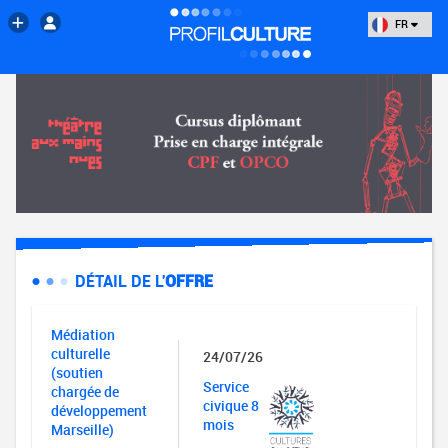
FR
DÉTAIL DE L'
OFFRE
Médiation
culturelle
24/07/26
(soutien
Service
chargée de
civique 8
développement
mois
Marseille)