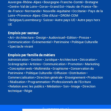
Auvergne-Rhône-Alpes
Bourgogne-Franche-Comté
Bretagne
Centre-Val de Loire
Corse
Grand Est
Hauts-de-France
Île-
de-France
Normandie
Nouvelle-Aquitaine
Occitanie
Pays de la
Loire
Provence-Alpes-Côte d'Azur
DROM-COM
Belgique/Luxembourg
Suisse
Autre pays UE
Autre pays hors
UE
Emplois par secteur
Art • Architecture • Design
Audiovisuel
Edition • Presse •
Communication
Événementiel
Patrimoine • Politique Culturelle
Spectacle vivant
Emplois par famille de métiers
Administration • Gestion • Juridique
Architecture • Décoration •
Scénographie
Artistes
Communication • Promotion • Marketing
Conception web • Multimédia • Graphisme
Conservation du
Patrimoine • Politique Culturelle
Diffusion • Distribution •
Commercialisation
Direction générale
Enseignement
Production
• Réalisation • Programmation
Professionnels de l’Ecriture
Relation avec les publics • Médiation
Son • Image • Direction
technique • Régie
Qui sommes-nous ?