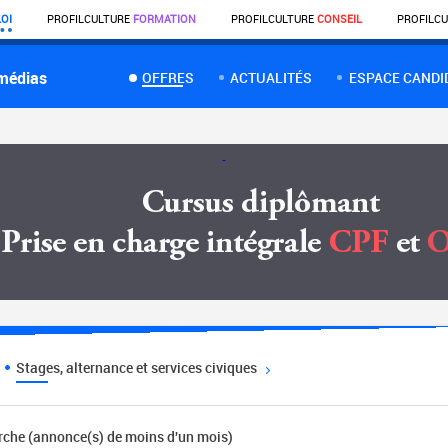
OI
PROFIL
CULTURE
FORMATION
PROFIL
CULTURE
CONSEIL
PROFIL
CU
 médias
OFFRES
ACTUALITÉS
ESPACE CANDI
Stages, alternance et services civiques
erche (annonce(s) de moins d'un mois)