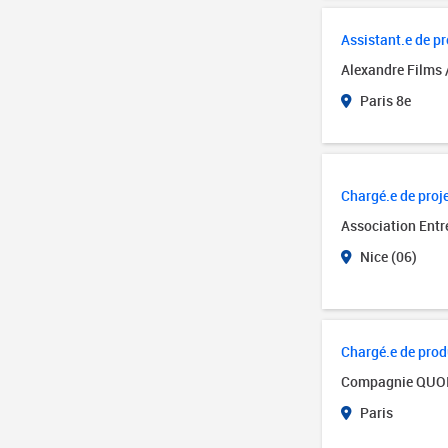
Assistant.e de p
Alexandre Films 
Paris 8e
Chargé.e de proje
Association Entr
Nice (06)
Chargé.e de produ
Compagnie QUO
Paris