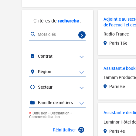
Adjoint.e au secré
Critères de
recherche
:
de l'accueil et de
Radio France
Mots clés
Paris 16e
Contrat
Assistant.e book
Région
Tamam Producti
Paris 6e
Secteur
Famille de métiers
Assistant.e de di
Diffusion • Distribution •
Commercialisation
Luminor Hôtel de
Réinitialiser
Paris 4e