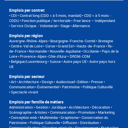
Emplois par contrat
CDI
Contrat long (CDD > à 5 mois, mandat)
CDD < à 5 mois -
CDDU
Fonction publique / territoriale
Free lance – Indépendant
Service Civique - Volontariat
Stage
Alternance
Emplois par région
Auvergne-Rhône-Alpes
Bourgogne-Franche-Comté
Bretagne
Centre-Val de Loire
Corse
Grand Est
Hauts-de-France
Île-
de-France
Normandie
Nouvelle-Aquitaine
Occitanie
Pays de la
Loire
Provence-Alpes-Côte d'Azur
DROM-COM
Belgique/Luxembourg
Suisse
Autre pays UE
Autre pays hors
UE
Emplois par secteur
Art • Architecture • Design
Audiovisuel
Edition • Presse •
Communication
Événementiel
Patrimoine • Politique Culturelle
Spectacle vivant
Emplois par famille de métiers
Administration • Gestion • Juridique
Architecture • Décoration •
Scénographie
Artistes
Communication • Promotion • Marketing
Conception web • Multimédia • Graphisme
Conservation du
Patrimoine • Politique Culturelle
Diffusion • Distribution •
Commercialisation
Direction générale
Enseignement
Production