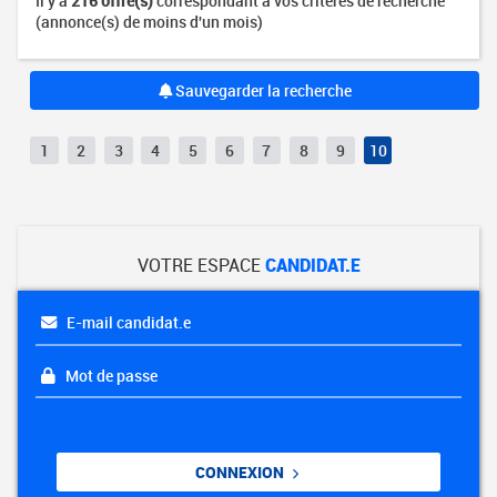
Il y a
216 offre(s)
correspondant à vos critères de recherche
(annonce(s) de moins d'un mois)
Sauvegarder la recherche
1
2
3
4
5
6
7
8
9
10
VOTRE ESPACE
CANDIDAT.E
E-mail candidat.e
Mot de passe
CONNEXION