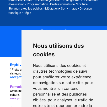
• Réalisation • Programmation
Professionnels de l’Ecriture
Relation avec les publics • Médiation
Son • Image • Direction
technique • Régie
Qui sommes-nous ?
Conditions générales d'utilisation
Politique de confidentialité
Partenaires
Nous utilisons des
Plan du site
FAQ recruteurs
cookies
FAQ
Emploi
Nous utilisons des cookies et
er
1
site emploi du secteur culturel 784.000 visites et 230.000
d'autres technologies de suivi
visiteurs uniques par mois.
pour améliorer votre expérience
www.profilculture.com
de navigation sur notre site, pour
Formation
vous montrer un contenu
Actualités, guide et annuaire des formations aux métiers de la
personnalisé et des publicités
culture.
www.profilculture-formation.com
ciblées, pour analyser le trafic de
notre site et pour comprendre la