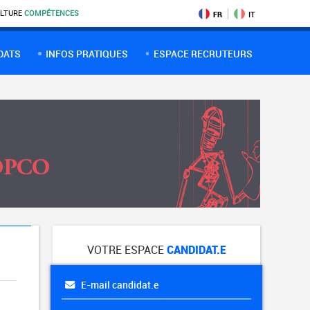
LTURE
COMPÉTENCES
FR
IT
DATS
INFOS PRATIQUES
ESPACE RECRUTEURS
VOTRE ESPACE
CANDIDAT.E
E-mail candidat.e