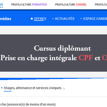
OI
PROFIL
CULTURE
FORMATION
PROFIL
CULTURE
CONSEIL
PROFIL
CU
 médias
OFFRES
ACTUALITÉS
ESPACE CANDI
Stages, alternance et services civiques
erche (annonce(s) de moins d'un mois)