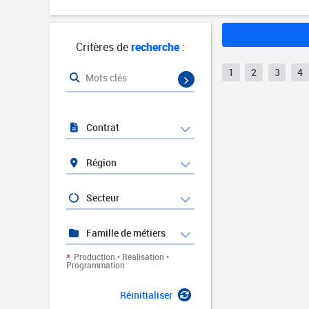
Critères de
recherche
:
1
2
3
4
Mots clés
Contrat
Région
Secteur
Famille de métiers
Production • Réalisation •
Programmation
Réinitialiser