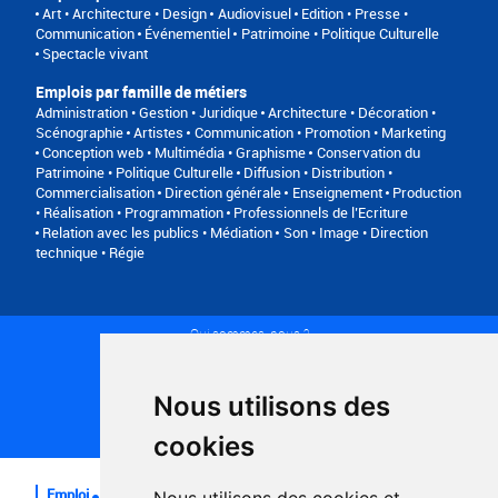
Art • Architecture • Design
Audiovisuel
Edition • Presse •
Communication
Événementiel
Patrimoine • Politique Culturelle
Spectacle vivant
Emplois par famille de métiers
Administration • Gestion • Juridique
Architecture • Décoration •
Scénographie
Artistes
Communication • Promotion • Marketing
Conception web • Multimédia • Graphisme
Conservation du
Patrimoine • Politique Culturelle
Diffusion • Distribution •
Commercialisation
Direction générale
Enseignement
Production
• Réalisation • Programmation
Professionnels de l’Ecriture
Relation avec les publics • Médiation
Son • Image • Direction
technique • Régie
Qui sommes-nous ?
Conditions générales d'utilisation
Politique de confidentialité
Partenaires
Nous utilisons des
Plan du site
FAQ recruteurs
cookies
FAQ
Emploi