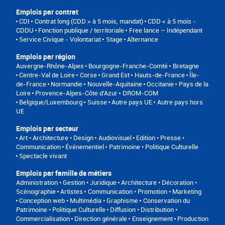
Emplois par contrat
CDI
Contrat long (CDD > à 5 mois, mandat)
CDD < à 5 mois -
CDDU
Fonction publique / territoriale
Free lance – Indépendant
Service Civique - Volontariat
Stage
Alternance
Emplois par région
Auvergne-Rhône-Alpes
Bourgogne-Franche-Comté
Bretagne
Centre-Val de Loire
Corse
Grand Est
Hauts-de-France
Île-
de-France
Normandie
Nouvelle-Aquitaine
Occitanie
Pays de la
Loire
Provence-Alpes-Côte d'Azur
DROM-COM
Belgique/Luxembourg
Suisse
Autre pays UE
Autre pays hors
UE
Emplois par secteur
Art • Architecture • Design
Audiovisuel
Edition • Presse •
Communication
Événementiel
Patrimoine • Politique Culturelle
Spectacle vivant
Emplois par famille de métiers
Administration • Gestion • Juridique
Architecture • Décoration •
Scénographie
Artistes
Communication • Promotion • Marketing
Conception web • Multimédia • Graphisme
Conservation du
Patrimoine • Politique Culturelle
Diffusion • Distribution •
Commercialisation
Direction générale
Enseignement
Production