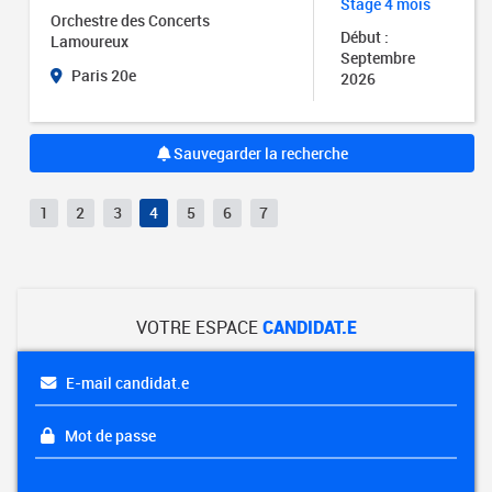
Stage 4 mois
Orchestre des Concerts
Début :
Lamoureux
Septembre
Paris 20e
2026
Sauvegarder la recherche
1
2
3
4
5
6
7
VOTRE ESPACE
CANDIDAT.E
E-mail candidat.e
Mot de passe