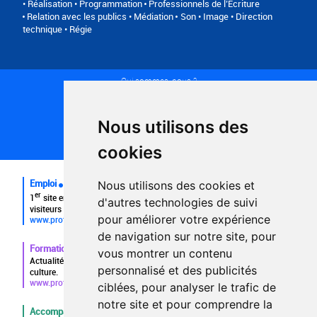
• Réalisation • Programmation
Professionnels de l’Ecriture
Relation avec les publics • Médiation
Son • Image • Direction
technique • Régie
Qui sommes-nous ?
Conditions générales d'utilisation
Politique de confidentialité
Partenaires
Nous utilisons des
Plan du site
FAQ recruteurs
cookies
FAQ
Emploi
Nous utilisons des cookies et
er
1
site emploi du secteur culturel 784.000 visites et 230.000
d'autres technologies de suivi
visiteurs uniques par mois.
pour améliorer votre expérience
www.profilculture.com
de navigation sur notre site, pour
Formation
vous montrer un contenu
Actualités, guide et annuaire des formations aux métiers de la
personnalisé et des publicités
culture.
www.profilculture-formation.com
ciblées, pour analyser le trafic de
notre site et pour comprendre la
Accompagnement professionnel