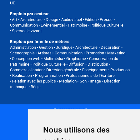
UE
Emplois par secteur
Art • Architecture • Design
Audiovisuel
Edition • Presse •
Communication
Événementiel
Patrimoine • Politique Culturelle
Spectacle vivant
Emplois par famille de métiers
Administration • Gestion • Juridique
Architecture • Décoration •
Scénographie
Artistes
Communication • Promotion • Marketing
Conception web • Multimédia • Graphisme
Conservation du
Patrimoine • Politique Culturelle
Diffusion • Distribution •
Commercialisation
Direction générale
Enseignement
Production
• Réalisation • Programmation
Professionnels de l’Ecriture
Relation avec les publics • Médiation
Son • Image • Direction
technique • Régie
Qui sommes-nous ?
Conditions générales d'utilisation
Politique de confidentialité
Partenaires
Nous utilisons des
Plan du site
FAQ recruteurs
FAQ