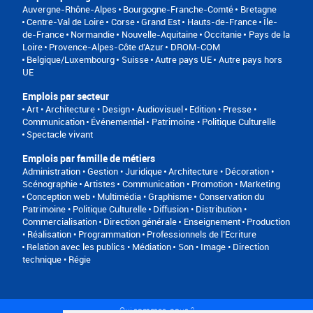
Auvergne-Rhône-Alpes
Bourgogne-Franche-Comté
Bretagne
Centre-Val de Loire
Corse
Grand Est
Hauts-de-France
Île-
de-France
Normandie
Nouvelle-Aquitaine
Occitanie
Pays de la
Loire
Provence-Alpes-Côte d'Azur
DROM-COM
Belgique/Luxembourg
Suisse
Autre pays UE
Autre pays hors
UE
Emplois par secteur
Art • Architecture • Design
Audiovisuel
Edition • Presse •
Communication
Événementiel
Patrimoine • Politique Culturelle
Spectacle vivant
Emplois par famille de métiers
Administration • Gestion • Juridique
Architecture • Décoration •
Scénographie
Artistes
Communication • Promotion • Marketing
Conception web • Multimédia • Graphisme
Conservation du
Patrimoine • Politique Culturelle
Diffusion • Distribution •
Commercialisation
Direction générale
Enseignement
Production
• Réalisation • Programmation
Professionnels de l’Ecriture
Relation avec les publics • Médiation
Son • Image • Direction
technique • Régie
Qui sommes-nous ?