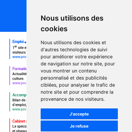
Conditions générales d'utilisation
Politique de confidentialité
Partenaires
Nous utilisons des
Plan du site
FAQ recruteurs
cookies
FAQ
Emploi
Nous utilisons des cookies et
er
1
site emploi du secteur culturel 784.000 visites et 230.000
d'autres technologies de suivi
visiteurs uniques par mois.
pour améliorer votre expérience
www.profilculture.com
de navigation sur notre site, pour
Formation
vous montrer un contenu
Actualités, guide et annuaire des formations aux métiers de la
personnalisé et des publicités
culture.
www.profilculture-formation.com
ciblées, pour analyser le trafic de
notre site et pour comprendre la
Accompagnement professionnel
provenance de nos visiteurs.
Bilan de compétences, coaching, techniques de recherche
d'emploi, entretien conseil.
www.profilculture-competences.com
J'accepte
Cabinet de recrutement
Je refuse
Le spécialiste du secteur culturel, une cvthèque de 86.000 CV
et réseau unique de professionnels.