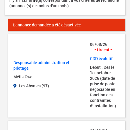
Il y a
1121 offre(s)
correspondant à vos critères de recherche
(annonce(s) de moins d'un mois)
L'annonce demandée a été désactivée
06/08/26
Urgent
CDD évolutif
Responsable administration et
Début : Dès le
pilotage
1er octobre
Métis’Gwa
2026 (date de
prise de poste
Les Abymes (97)
négociable en
fonction des
contraintes
d’installation)