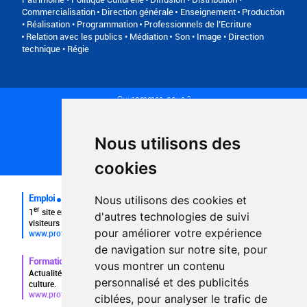
Commercialisation
Direction générale
Enseignement
Production
• Réalisation • Programmation
Professionnels de l’Ecriture
Relation avec les publics • Médiation
Son • Image • Direction
technique • Régie
Qui sommes-nous ?
Conditions générales d'utilisation
Politique de confidentialité
Partenaires
Nous utilisons des
Plan du site
FAQ recruteurs
cookies
FAQ
Emploi
Nous utilisons des cookies et
er
1
site emploi du secteur culturel 784.000 visites et 230.000
d'autres technologies de suivi
visiteurs uniques par mois.
pour améliorer votre expérience
www.profilculture.com
de navigation sur notre site, pour
Formation
vous montrer un contenu
Actualités, guide et annuaire des formations aux métiers de la
personnalisé et des publicités
culture.
www.profilculture-formation.com
ciblées, pour analyser le trafic de