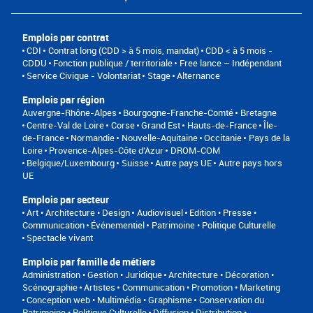
Emplois par contrat
CDI
Contrat long (CDD > à 5 mois, mandat)
CDD < à 5 mois -
CDDU
Fonction publique / territoriale
Free lance – Indépendant
Service Civique - Volontariat
Stage
Alternance
Emplois par région
Auvergne-Rhône-Alpes
Bourgogne-Franche-Comté
Bretagne
Centre-Val de Loire
Corse
Grand Est
Hauts-de-France
Île-
de-France
Normandie
Nouvelle-Aquitaine
Occitanie
Pays de la
Loire
Provence-Alpes-Côte d'Azur
DROM-COM
Belgique/Luxembourg
Suisse
Autre pays UE
Autre pays hors
UE
Emplois par secteur
Art • Architecture • Design
Audiovisuel
Edition • Presse •
Communication
Événementiel
Patrimoine • Politique Culturelle
Spectacle vivant
Emplois par famille de métiers
Administration • Gestion • Juridique
Architecture • Décoration •
Scénographie
Artistes
Communication • Promotion • Marketing
Conception web • Multimédia • Graphisme
Conservation du
Patrimoine • Politique Culturelle
Diffusion • Distribution •