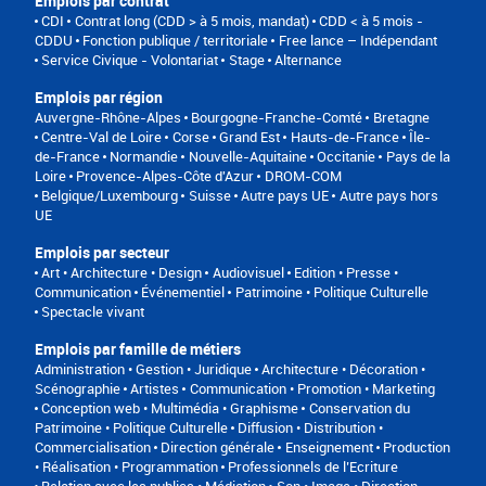
Emplois par contrat
CDI
Contrat long (CDD > à 5 mois, mandat)
CDD < à 5 mois -
CDDU
Fonction publique / territoriale
Free lance – Indépendant
Service Civique - Volontariat
Stage
Alternance
Emplois par région
Auvergne-Rhône-Alpes
Bourgogne-Franche-Comté
Bretagne
Centre-Val de Loire
Corse
Grand Est
Hauts-de-France
Île-
de-France
Normandie
Nouvelle-Aquitaine
Occitanie
Pays de la
Loire
Provence-Alpes-Côte d'Azur
DROM-COM
Belgique/Luxembourg
Suisse
Autre pays UE
Autre pays hors
UE
Emplois par secteur
Art • Architecture • Design
Audiovisuel
Edition • Presse •
Communication
Événementiel
Patrimoine • Politique Culturelle
Spectacle vivant
Emplois par famille de métiers
Administration • Gestion • Juridique
Architecture • Décoration •
Scénographie
Artistes
Communication • Promotion • Marketing
Conception web • Multimédia • Graphisme
Conservation du
Patrimoine • Politique Culturelle
Diffusion • Distribution •
Commercialisation
Direction générale
Enseignement
Production
• Réalisation • Programmation
Professionnels de l’Ecriture
Relation avec les publics • Médiation
Son • Image • Direction