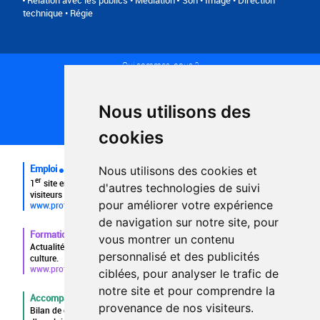
technique • Régie
Qui sommes-nous ?
Conditions générales d'utilisation
Politique de confidentialité
Partenaires
Nous utilisons des
Plan du site
FAQ recruteurs
cookies
FAQ
Emploi
Nous utilisons des cookies et
er
1
site emploi du secteur culturel 784.000 visites et 230.000
d'autres technologies de suivi
visiteurs uniques par mois.
pour améliorer votre expérience
www.profilculture.com
de navigation sur notre site, pour
Formation
vous montrer un contenu
Actualités, guide et annuaire des formations aux métiers de la
personnalisé et des publicités
culture.
www.profilculture-formation.com
ciblées, pour analyser le trafic de
notre site et pour comprendre la
Accompagnement professionnel
provenance de nos visiteurs.
Bilan de compétences, coaching, techniques de recherche