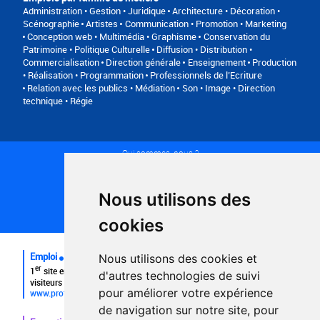
Administration • Gestion • Juridique
Architecture • Décoration •
Scénographie
Artistes
Communication • Promotion • Marketing
Conception web • Multimédia • Graphisme
Conservation du
Patrimoine • Politique Culturelle
Diffusion • Distribution •
Commercialisation
Direction générale
Enseignement
Production
• Réalisation • Programmation
Professionnels de l’Ecriture
Relation avec les publics • Médiation
Son • Image • Direction
technique • Régie
Qui sommes-nous ?
Conditions générales d'utilisation
Politique de confidentialité
Partenaires
Nous utilisons des
Plan du site
FAQ recruteurs
cookies
FAQ
Emploi
Nous utilisons des cookies et
er
1
site emploi du secteur culturel 784.000 visites et 230.000
d'autres technologies de suivi
visiteurs uniques par mois.
pour améliorer votre expérience
www.profilculture.com
de navigation sur notre site, pour