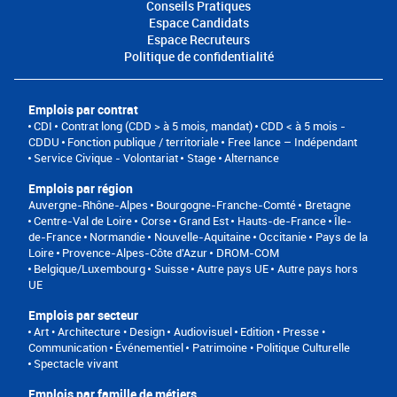
Conseils Pratiques
Espace Candidats
Espace Recruteurs
Politique de confidentialité
Emplois par contrat
CDI
Contrat long (CDD > à 5 mois, mandat)
CDD < à 5 mois -
CDDU
Fonction publique / territoriale
Free lance – Indépendant
Service Civique - Volontariat
Stage
Alternance
Emplois par région
Auvergne-Rhône-Alpes
Bourgogne-Franche-Comté
Bretagne
Centre-Val de Loire
Corse
Grand Est
Hauts-de-France
Île-
de-France
Normandie
Nouvelle-Aquitaine
Occitanie
Pays de la
Loire
Provence-Alpes-Côte d'Azur
DROM-COM
Belgique/Luxembourg
Suisse
Autre pays UE
Autre pays hors
UE
Emplois par secteur
Art • Architecture • Design
Audiovisuel
Edition • Presse •
Communication
Événementiel
Patrimoine • Politique Culturelle
Spectacle vivant
Emplois par famille de métiers