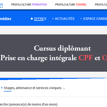
OI
PROFIL
CULTURE
FORMATION
PROFIL
CULTURE
CONSEIL
PROFIL
CU
 médias
OFFRES
ACTUALITÉS
ESPACE CANDI
Stages, alternance et services civiques
herche (annonce(s) de moins d'un mois)