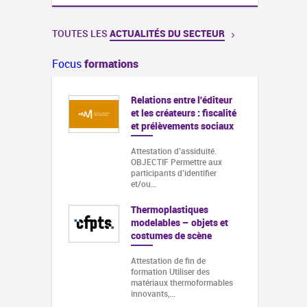
TOUTES LES
ACTUALITÉS DU SECTEUR
Focus
formations
 entre l'éditeur
Prévenir les violences
ateurs : fiscalité
sexistes et sexuelles au
vements sociaux
sein de sa structure
 d’assiduité.
Attestation d'assiduité,
Permettre aux
attestation valide pour
s d’identifier
l’affiliation au CNM Identifier…
Créer sa société de
astiques
production
s – objets et
 de scène
production II
 de fin de
Grand MA 3 / Maîtrise
tiliser des
 thermoformables
- Maitriser les fonctions de
,…
base (patch, mémoire,