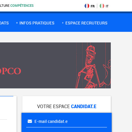
LTURE
COMPÉTENCES
FR
IT
DATS
INFOS PRATIQUES
ESPACE RECRUTEURS
VOTRE ESPACE
CANDIDAT.E
E-mail candidat.e